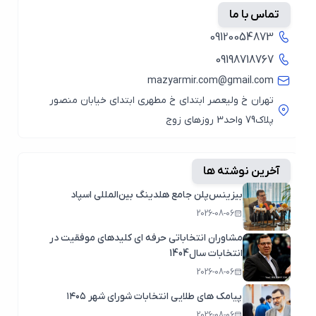
تماس با ما
09120054873
09198718767
mazyarmir.com@gmail.com
تهران خ ولیعصر ابتدای خ مطهری ابتدای خیابان منصور
پلاک79 واحد3 روزهای زوج
آخرین نوشته ها
بیزینس‌پلن جامع هلدینگ بین‌المللی اسپاد
2026-08-06
مشاوران انتخاباتی حرفه ای کلیدهای موفقیت در
انتخابات سال1404
2026-08-06
پیامک های طلایی انتخابات شورای شهر ۱۴۰۵
2026-08-06