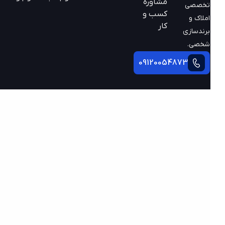
مشاوره
تخصصی
کسب و
املاک و
کار
برندسازی
شخصی.
09120054873