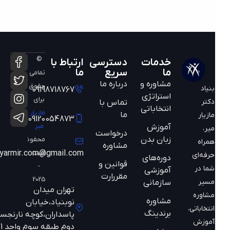
©
خدمات
دسترسی
ارتباط با
ما
سریع
ما
تمامی
مشاوره و
درباره ما
حقوق
بنیاد
09198718767
استراتژی
برای
دکتر
تماس با
انتخاباتی
مازیار
ما
مازیار
09120054873
میر
آموزش
میر،
درخواست
زبان بدن
محفوظ
همراه
مشاوره
است
mazyarmir.com@gmail.com
حرفه‌ای
دوره‌های
قوانین و
-
شما در
آموزشی
مقررارت
2025
مسیر
سازمانی
تهران میدان
مشاوره
مشاوره
نوبنیاد،خیابان
انتخاباتی،
برندینگ
پاسداران،کوچه نارنجستان
آموزش
دوم طبقه سوم واحد 301