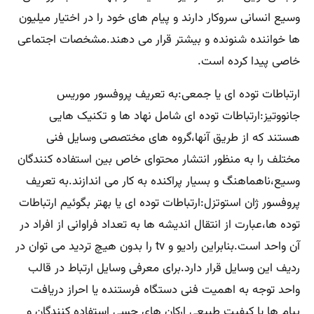
وسیع انسانی سروکار دارند و پیام های خود را در اختیار میلیون
ها خواننده شنونده و بیشتر قرار می دهند.مشخصات اجتماعی
خاصی پیدا کرده است.
ارتباطات توده ای یا جمعی:به تعریف پروفسور موریس
جانووتیز:ارتباطات توده ای شامل نهاد ها و تکنیک هایی
هستند که از طریق آنها،گروه های مختصصی وسایل فنی
مختلف را به منظور انتشار محتوای خاص بین استفاده کنندگان
وسیع،ناهماهنگ و بسیار پراکنده به کار می اندازند.به تعریف
پروفسور ژان استوتزل:ارتباطات توده ای یا بهتر بگوئیم ارتباطات
توده ها،عبارت از انتقال اندیشه ها به تعداد فراوانی از افراد در
آن واحد است.بنابراین رادیو و tv را بدون هیچ تردید می توان در
ردیف این وسایل قرار دارد.برای معرفی وسایل ارتباط در قالب
واحد توجه به اهمیت فنی دستگاه فرستنده یا احراز دریافت
پیام ها یا کیفیت طبیعی ارکان های حسی استفاده کنندگان و