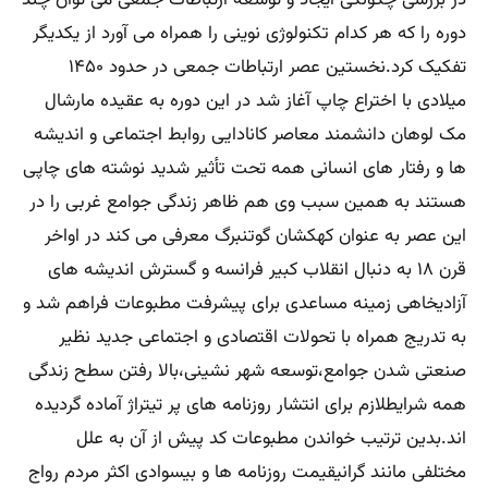
در بررسی چگونگی ایجاد و توسعه ارتباطات جمعی می توان چند
دوره را که هر کدام تکنولوژی نوینی را همراه می آورد از یکدیگر
تفکیک کرد.نخستین عصر ارتباطات جمعی در حدود ۱۴۵۰
میلادی با اختراع چاپ آغاز شد در این دوره به عقیده مارشال
مک لوهان دانشمند معاصر کانادایی روابط اجتماعی و اندیشه
ها و رفتار های انسانی همه تحت تأثیر شدید نوشته های چاپی
هستند به همین سبب وی هم ظاهر زندگی جوامع غربی را در
این عصر به عنوان کهکشان گوتنبرگ معرفی می کند در اواخر
قرن ۱۸ به دنبال انقلاب کبیر فرانسه و گسترش اندیشه های
آزادیخاهی زمینه مساعدی برای پیشرفت مطبوعات فراهم شد و
به تدریج همراه با تحولات اقتصادی و اجتماعی جدید نظیر
صنعتی شدن جوامع،توسعه شهر نشینی،بالا رفتن سطح زندگی
همه شرایطلازم برای انتشار روزنامه های پر تیتراژ آماده گردیده
اند.بدین ترتیب خواندن مطبوعات کد پیش از آن به علل
مختلفی مانند گرانیقیمت روزنامه ها و بیسوادی اکثر مردم رواج