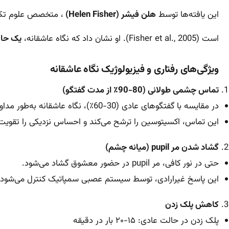
این یافته‌ها توسط
هلن فیشر (Helen Fisher)
، متخصص علوم تکاملی در دانشگا
است (Fisher et al., 2005). او نشان داد که نگاه عاشقانه،
یک حال
ویژگی‌های رفتاری و فیزیولوژیک نگاه عاشقانه
تماس چشمی طولانی (80-90٪ از مدت گفتگو)
در مقایسه با گفتگوهای عادی (30-60٪)، نگاه عاشقانه به‌طور مداوم ادامه دارد.
این تماس، اکسیتوسین را ترشح می‌کند و احساس نزدیکی را تقویت می‌کند (t al., 2007
گشاد شدن مر pupil (میانه چشم)
حتی در نور کافی، مر pupil در حضور معشوق گشاد می‌شود.
این پاسخ غیرارادی، توسط سیستم عصبی سمپاتیک کنترل می‌شود و نشان
کاهش پلک زدن
پلک زدن در حالت عادی: ۱۵-۲۰ بار در دقیقه