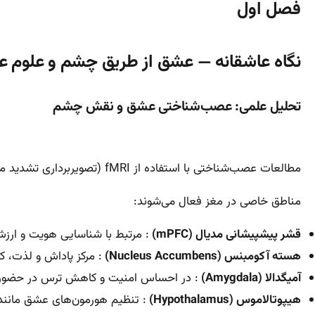
فصل اول
نگاه عاشقانه — عشق از طریق چشم و علوم 
تحلیل علمی: عصب‌شناختی عشق و نقش چشم
مطالعات عصب‌شناختی با استفاده از fMRI (تصویربرداری تشدید مغناطیسی عملکردی) نشان می‌دهد که وقتی فردی به معشوق خود نگاه می‌کند،
مناطق خاصی در مغز فعال می‌شوند:
قشر پیشپیشانی مدیال (mPFC)
: مرتبط با شناسایی هویت و ارزش
هسته آکومبنس (Nucleus Accumbens)
: مرکز پاداش و لذت، ک
آمیگدالا (Amygdala)
: در احساس امنیت و کاهش ترس در حضور
هیپوتالاموس (Hypothalamus)
: تنظیم هورمون‌های عشق مانند