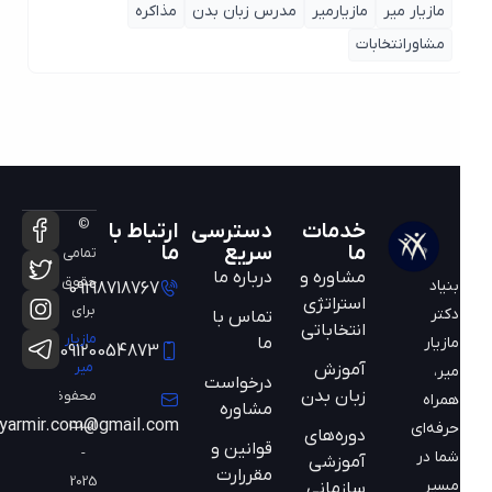
مازیار میر
مازیارمیر
مدرس زبان بدن
مذاکره
مشاورانتخابات
©
خدمات
دسترسی
ارتباط با
ما
سریع
ما
تمامی
مشاوره و
درباره ما
حقوق
بنیاد
09198718767
استراتژی
برای
دکتر
تماس با
انتخاباتی
مازیار
ما
مازیار
09120054873
میر
آموزش
میر،
درخواست
زبان بدن
محفوظ
همراه
مشاوره
است
mazyarmir.com@gmail.com
حرفه‌ای
دوره‌های
قوانین و
-
شما در
آموزشی
مقررارت
2025
مسیر
سازمانی