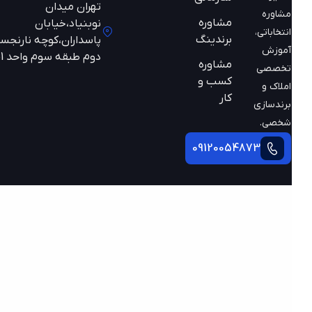
تهران میدان
مشاوره
مشاوره
نوبنیاد،خیابان
انتخاباتی،
برندینگ
پاسداران،کوچه نارنجستان
آموزش
دوم طبقه سوم واحد 301
مشاوره
تخصصی
کسب و
املاک و
کار
برندسازی
شخصی.
09120054873