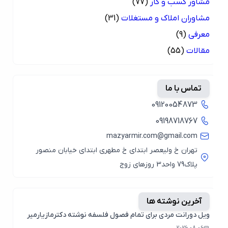
مشاور کسب و کار
(77)
مشاوران املاک و مستغلات
(31)
معرفی
(9)
مقالات
(55)
تماس با ما
09120054873
09198718767
mazyarmir.com@gmail.com
تهران خ ولیعصر ابتدای خ مطهری ابتدای خیابان منصور
پلاک79 واحد3 روزهای زوج
آخرین نوشته ها
ویل دورانت مردی برای تمام فصول فلسفه نوشته دکترمازیارمیر