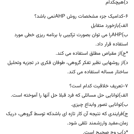
د)هیچکدام
۶-کدامیک جزء مشخصات روش AHPنمی باشد؟
الف)بازخورد متقابل
ب)AHPرا می توان بصورت ترکیبی با برنامه ریزی خطی مورد
استفاده قرار داد.
*ج)از مقیاص مطلق استفاده می کند.
د)از روشهایی نظیر تفکر گروهی، طوفان فکری در تجزیه وتحلیل
ساختار مساله استفاده می کند.
۷-تعریف خلاقیت کدام است؟
الف)توانایی حل مسائلی که فرد قبلا حل آنها را آموخته است.
ب)توانایی تصور وابداع چیزی.
ج)فرایندی که نتیجه آن کار تازه ای باشدکه توسط گروهی، دریک
زمان،مفید وارزشمند تلقی شود.
*د)ب وج صحیح است.