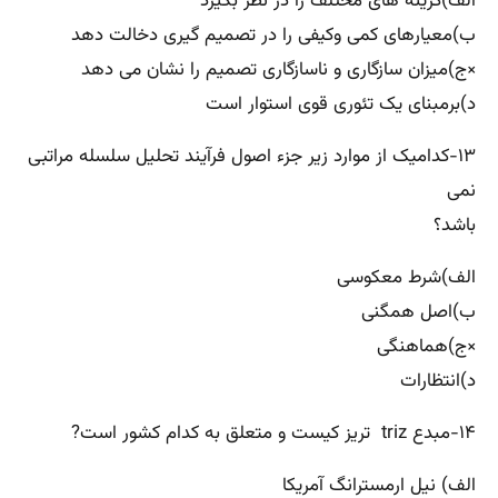
الف)گزینه های مختلف را در نظر بگیرد
ب)معیارهای کمی وکیفی را در تصمیم گیری دخالت دهد
×ج)میزان سازگاری و ناسازگاری تصمیم را نشان می دهد
د)برمبنای یک تئوری قوی استوار است
۱۳-کدامیک از موارد زیر جزء اصول فرآیند تحلیل سلسله مراتبی
نمی
باشد؟
الف)شرط معکوسی
ب)اصل همگنی
×ج)هماهنگی
د)انتظارات
۱۴-مبدع triz تریز کیست و متعلق به کدام کشور است?
الف) نیل ارمسترانگ آمریکا