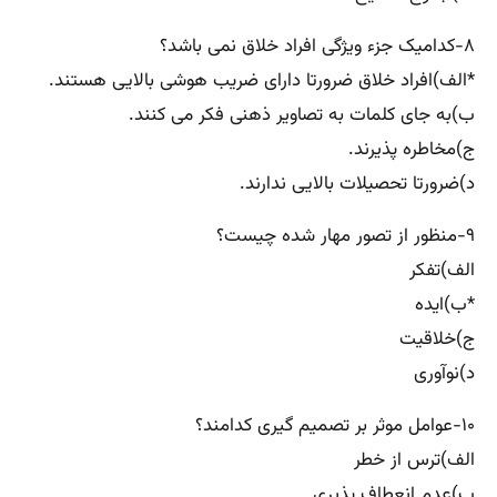
۸-کدامیک جزء ویژگی افراد خلاق نمی باشد؟
*الف)افراد خلاق ضرورتا دارای ضریب هوشی بالایی هستند.
ب)به جای کلمات به تصاویر ذهنی فکر می کنند.
ج)مخاطره پذیرند.
د)ضرورتا تحصیلات بالایی ندارند.
۹-منظور از تصور مهار شده چیست؟
الف)تفکر
*ب)ایده
ج)خلاقیت
د)نوآوری
۱۰-عوامل موثر بر تصمیم گیری کدامند؟
الف)ترس از خطر
ب)عدم انعطاف پذیری