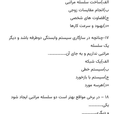
الف)ساخت سلسله مراتبی
ب)انجام مقایسات زوجی
ج)قضاوت های شخصی
×د)بهبود و سرعت کارها
۱۷-چنانچه در سازگاری سیستم وابستگی دوطرفه باشد و دیگر
یک سلسله
مراتبی نداریم و به جای آن……………….
الف)یک شبکه
ب)سیستم خطی
ج)سیستم با بازخورد
×د)هرسه مورد
۱۸ – در برخی مواقع بهتر است دو سلسله مراتبی ایجاد شود
یکی……………
و دیگری……………