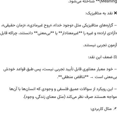
Meaning)** شناخته می‌شود.
❌ نقد به متافیزیک:
– گزاره‌های متافیزیکی مثل «وجود خدا»، «روح غیرمادی»، «زمان حقیقی»،
«آزادی اراده» و غیره را **غیرمعنادار** یا **بی‌معنی** دانستند، چراکه قابل
آزمون تجربی نیستند.
⚖️ ضعف این نقد:
– خود معیار معناوری قابل تأیید تجربی نیست، پس طبق قواعد خودش
بی‌معنی است → **تناقض منطقی**.
– این رویکرد از سوالات عمیق فلسفی و وجودی که انسان‌ها با آن‌ها
مواجه هستند صرف نظر می‌کند (مثل معنای زندگی، وجود).
📌 مثال کاربردی: