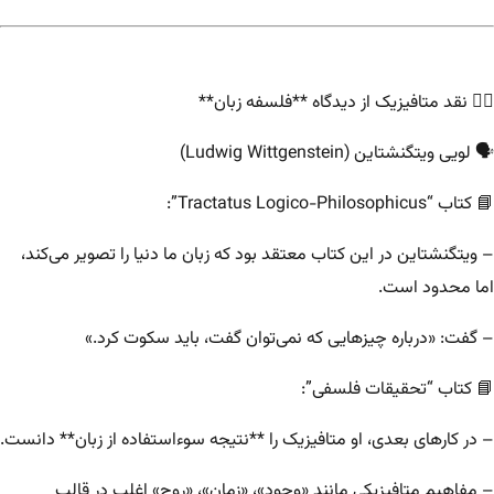
۳️⃣ نقد متافیزیک از دیدگاه **فلسفه زبان**
🗣️ لویی ویتگنشتاین (Ludwig Wittgenstein)
📘 کتاب “Tractatus Logico-Philosophicus”:
– ویتگنشتاین در این کتاب معتقد بود که زبان ما دنیا را تصویر می‌کند،
اما محدود است.
– گفت: «درباره چیزهایی که نمی‌توان گفت، باید سکوت کرد.»
📘 کتاب “تحقیقات فلسفی”:
– در کارهای بعدی، او متافیزیک را **نتیجه سوءاستفاده از زبان** دانست.
– مفاهیم متافیزیکی مانند «وجود»، «زمان»، «روح» اغلب در قالب