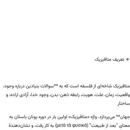
🔹 تعریف متافیزیک
متافیزیک شاخه‌ای از فلسفه است که به **سوالات بنیادین درباره وجود،
واقعیت، زمان، علت، هویت، رابطه ذهن-بدن، وجود خدا، آزادی اراده، و
ساختار
جهان** می‌پردازد. واژه «متافیزیک» اولین بار در دوره یونان باستان به
معنای “بعد از طبیعت” (μετὰ τὰ φυσικά) به کار رفت، و نشان‌دهندهٔ