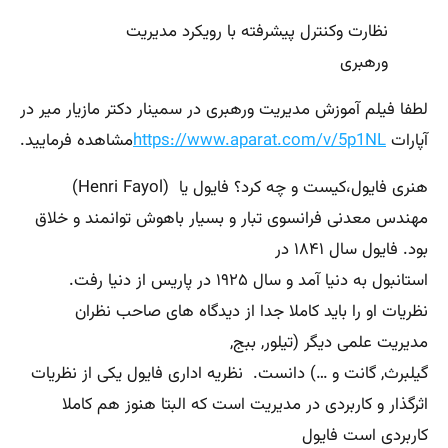
نظارت وکنترل پیشرفته با رویکرد مدیریت
ورهبری
لطفا فیلم آموزش مدیریت ورهبری در سمینار دکتر مازیار میر در
آپارات
https://www.aparat.com/v/5p1NL
مشاهده فرمایید.
هنری فایول،کیست و چه کرد؟ فایول یا (Henri Fayol)
مهندس معدنی فرانسوی تبار و بسیار باهوش توانمند و خلاق
بود. فایول سال ۱۸۴۱ در
استانبول به دنیا آمد و سال ۱۹۲۵ در پاریس از دنیا رفت.
نظریات او را باید کاملا جدا از دیدگاه های صاحب نظران
مدیریت علمی دیگر (تیلور, ببج,
گیلبرث, گانت و …) دانست. نظریه اداری فایول یکی از نظریات
اثرگذار و کاربردی در مدیریت است که البتا هنوز هم کاملا
کاربردی است فایول