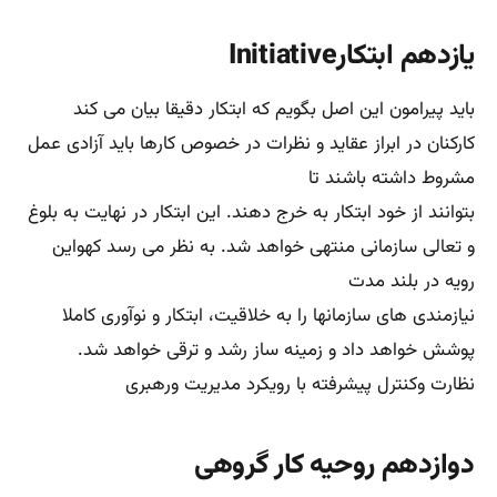
حلقه مفقوده در سازمانهای ایرانی و استارتاپها.
شاید بهترین راه موفقیت در سازمان ها را باید در نداشتن یک
هارمونی زیبا و دلچسب جستجو نمود. آری سازمانها باید فقط و
فقط در رویه های
کاری خود هارمونی های جذاب و حرفه ای ایجاد نمایند. تا اولا با
هماهنگی کارها به صورت گروهی انجام شود. و ثانیا نشاط و
شادابی در سازمان
متبلور شود. آری این اصل به ترویج اعتماد و ارتباط متقابل در
میان کارکنان بسیار بسیار کمک شایان توجهی می نماید. آری در
حقیقت مدیران
مسئول ایجاد روحیه یکدلی و همبستگی، یگانگی و صمیمیت در
بین سرمایه های انسانی هستند نه ایجاد تردید و دودلی و حتی
اختلاف.
بر این اساس اقدامات مدیرانی که با تفرقه بینداز و حکومت کن
مدیریت می کنند کاملا مردود اعلام می شود. مدیریت سیاه یا