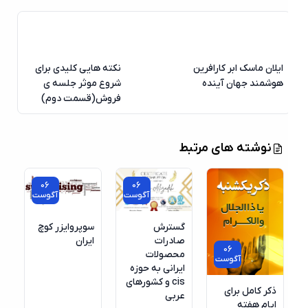
ایلان ماسک ابر کارافرین
نکته هایی کلیدی برای
هوشمند جهان آینده
شروع موثر جلسه ی
فروش(قسمت دوم)
نوشته های مرتبط
06
06
آگوست
آگوست
گسترش
سوپروایزر کوچ
صادرات
ایران
06
محصولات
آگوست
ایرانی به حوزه
cis و کشورهای
ذکر کامل برای
عربی
ایام هفته