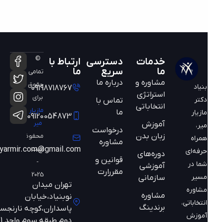
©
خدمات
دسترسی
ارتباط با
ما
سریع
ما
تمامی
مشاوره و
درباره ما
حقوق
بنیاد
09198718767
استراتژی
برای
دکتر
تماس با
انتخاباتی
مازیار
ما
مازیار
09120054873
میر
آموزش
میر،
درخواست
زبان بدن
محفوظ
همراه
مشاوره
است
mazyarmir.com@gmail.com
حرفه‌ای
دوره‌های
قوانین و
-
شما در
آموزشی
مقررارت
2025
مسیر
سازمانی
تهران میدان
مشاوره
مشاوره
نوبنیاد،خیابان
انتخاباتی،
برندینگ
پاسداران،کوچه نارنجستان
آموزش
دوم طبقه سوم واحد 301