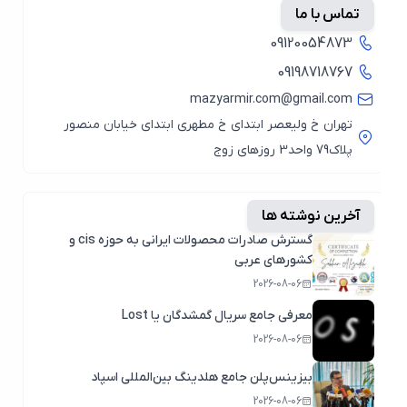
تماس با ما
09120054873
09198718767
mazyarmir.com@gmail.com
تهران خ ولیعصر ابتدای خ مطهری ابتدای خیابان منصور
پلاک79 واحد3 روزهای زوج
آخرین نوشته ها
گسترش صادرات محصولات ایرانی به حوزه cis و
کشورهای عربی
2026-08-06
معرفی جامع سریال گمشدگان یا Lost
2026-08-06
بیزینس‌پلن جامع هلدینگ بین‌المللی اسپاد
2026-08-06