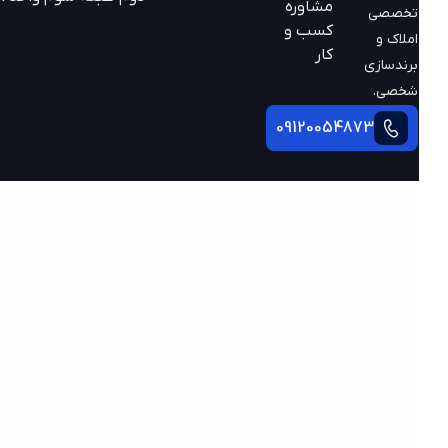
مشاوره
تخصصی
کسب و
املاک و
کار
برندسازی
شخصی.
09120054873