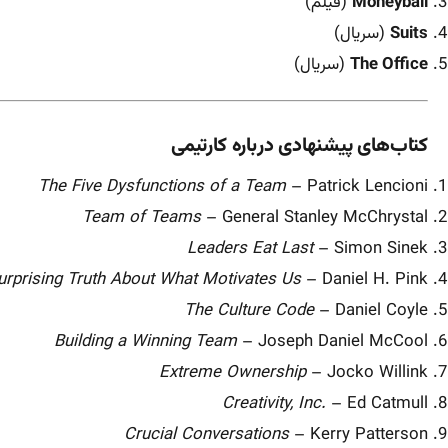
Moneyball
(فیلم)
Suits
(سریال)
The Office
(سریال)
کتاب‌های پیشنهادی درباره کارتیمی
The Five Dysfunctions of a Team
– Patrick Lencioni
Team of Teams
– General Stanley McChrystal
Leaders Eat Last
– Simon Sinek
urprising Truth About What Motivates Us
– Daniel H. Pink
The Culture Code
– Daniel Coyle
Building a Winning Team
– Joseph Daniel McCool
Extreme Ownership
– Jocko Willink
Creativity, Inc.
– Ed Catmull
Crucial Conversations
– Kerry Patterson