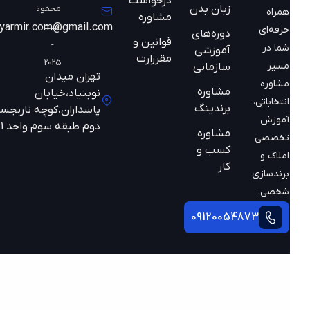
درخواست
زبان بدن
محفوظ
همراه
مشاوره
است
mazyarmir.com@gmail.com
حرفه‌ای
دوره‌های
قوانین و
-
شما در
آموزشی
مقررارت
2025
مسیر
سازمانی
تهران میدان
مشاوره
مشاوره
نوبنیاد،خیابان
انتخاباتی،
برندینگ
پاسداران،کوچه نارنجستان
آموزش
دوم طبقه سوم واحد 301
مشاوره
تخصصی
کسب و
املاک و
کار
برندسازی
شخصی.
09120054873