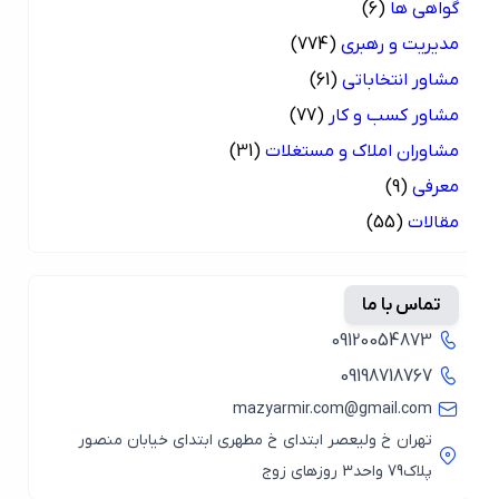
گواهی ها
(6)
مدیریت و رهبری
(774)
مشاور انتخاباتی
(61)
مشاور کسب و کار
(77)
مشاوران املاک و مستغلات
(31)
معرفی
(9)
مقالات
(55)
تماس با ما
09120054873
09198718767
mazyarmir.com@gmail.com
تهران خ ولیعصر ابتدای خ مطهری ابتدای خیابان منصور
پلاک79 واحد3 روزهای زوج