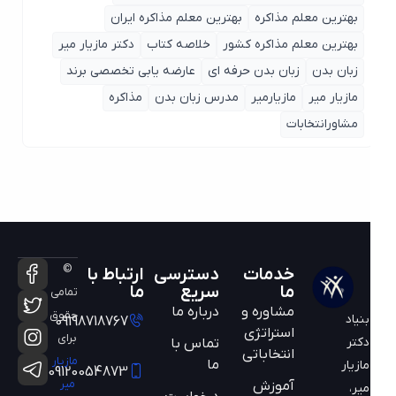
بهترین معلم مذاکره
بهترین معلم مذاکره ایران
بهترین معلم مذاکره کشور
خلاصه کتاب
دکتر مازیار میر
زبان بدن
زبان بدن حرفه ای
عارضه یابی تخصصی برند
مازیار میر
مازیارمیر
مدرس زبان بدن
مذاکره
مشاورانتخابات
©
خدمات
دسترسی
ارتباط با
ما
سریع
ما
تمامی
مشاوره و
درباره ما
حقوق
بنیاد
09198718767
استراتژی
برای
دکتر
تماس با
انتخاباتی
مازیار
ما
مازیار
09120054873
میر
آموزش
میر،