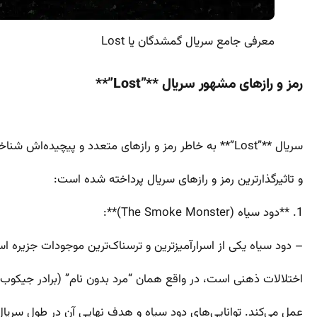
معرفی جامع سریال گمشدگان یا Lost
رمز و رازهای مشهور سریال **”Lost”**
سریال **”Lost”** به خاطر رمز و رازهای متعدد و پیچیده‌اش شناخته می‌شود. در ادامه، به برخی از مشهورترین
و تاثیرگذارترین رمز و رازهای سریال پرداخته شده است:
1. **دود سیاه (The Smoke Monster)**:
– دود سیاه یکی از اسرارآمیزترین و ترسناک‌ترین موجودات جزیره ا
اختلالات ذهنی است، در واقع همان “مرد بدون نام” (برادر جیکوب)
عمل می‌کند. توانایی‌های دود سیاه و هدف نهایی آن در طول سریال 