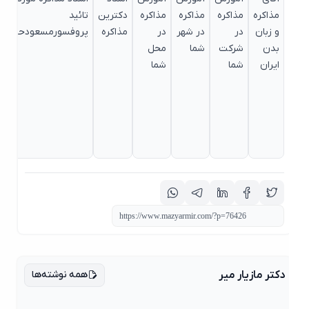
مذاکره
مذاکره
مذاکره
مذاکره
دکترین
تائید
فن
و زبان
در
در شهر
در
مذاکره
پروفسورمسعودحیدری
مذ
بدن
شرکت
شما
محل
حر
ایران
شما
شما
ای
همه نوشته‌ها
دکتر مازیار میر