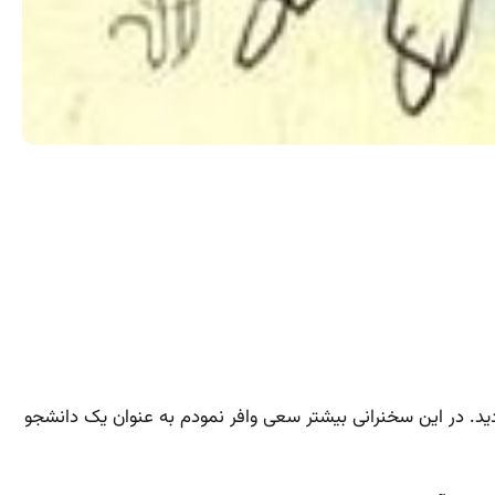
خ۱۳۹۵٫۸٫۵ در دفتر مرکزی حزب ندای ایرانیان ایراد گردید. در این سخنرانی بیشتر سعی وافر نمودم به عنوان یک دانشجو