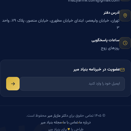
mazyarmir.com@gmail.com
آدرس دفتر
تهران، خیابان ولیعصر، ابتدای خیابان مطهری، خیابان منصور، پلاک ۷۹، واحد
۳
ساعات پاسخگویی
روزهای زوج
عضویت در خبرنامه بنیاد میر
میر
© ۱۴۰۵ تمامی حقوق برای
دکتر مازیار میر
محفوظ است.
درباره ما
تماس با ما
مجله بنیاد میر
♥
طراحی با
برای بنیاد میر