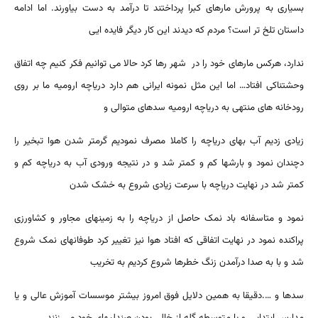
بسیاری به پرورش مارهای کبرا پرداختند تا درآمد به دست بیاورند. اما ادامه
داستان تلخ تر است؟ مردم که دیدند این کار دیگر فایده ایی
ندارد،‌ هرکس مارهای خود را در شهر رها کرد حالا می توانیم فکر کنیم چه اتفاق
وحشتناکی افتاد… اما این مثل نمونه ایرانی هم دارد دریاچه ارومیه ما بر روی
رودخانه های منتهی به دریاچه ارومیه سدهای متوالی و
زیادی زدیم آب بهای دریاچه را کاملا مصرف نمودیم گرمتر شدن هوا تبخیر را
دچندان نمود و بارشها کم و کمتر شد و در نتیجه ورودی آب به دریاچه کم و
کمتر شد در نهایت دریاچه با سرعت زیادی شروع به خشک شدن
نمود و متاسفانه باد نمک حاصل از دریاچه را به زمینهای مجاور و کشاورزی
پراکنده نمود در نهایت اتفاقی که افتاد هوا نیز تغییر کرد طوفانهای نمک شروع
شد و با به صدا درآمدن زنگ خطرها شروع کردیم به تخریب
سدها و ….دقیقا به همین دلایل فوق امروز بیشتر موسسات آموزش عالی و یا
مدارس ابتدایی و یا متوسطه گله از خالی بودن صندلیهای خود می زنند .