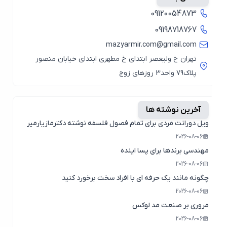
09120054873
09198718767
mazyarmir.com@gmail.com
تهران خ ولیعصر ابتدای خ مطهری ابتدای خیابان منصور
پلاک79 واحد3 روزهای زوج
آخرین نوشته ها
ویل دورانت مردی برای تمام فصول فلسفه نوشته دکترمازیارمیر
2026-08-06
مهندسی برندها برای پسا اینده
2026-08-06
چگونه مانند یک حرفه ای با افراد سخت برخورد کنید
2026-08-06
مروری بر صنعت مد لوکس
2026-08-06