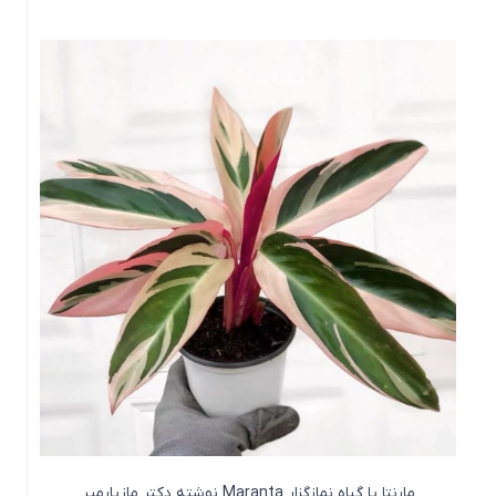
مارنتا یا گیاه نمازگزار Maranta نوشته دکتر مازیارمیر