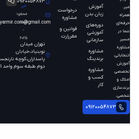
09120054873
میر
آموزش
میر،
درخواست
زبان بدن
محفوظ
همراه
مشاوره
است
mazyarmir.com@gmail.com
حرفه‌ای
دوره‌های
قوانین و
-
شما در
آموزشی
مقررارت
2025
مسیر
سازمانی
تهران میدان
مشاوره
مشاوره
نوبنیاد،خیابان
انتخاباتی،
برندینگ
پاسداران،کوچه نارنجستان
آموزش
دوم طبقه سوم واحد 301
مشاوره
تخصصی
کسب و
املاک و
کار
برندسازی
شخصی.
09120054873