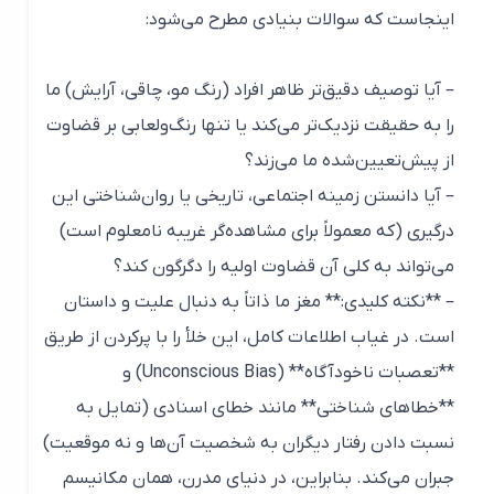
اینجاست که سوالات بنیادی مطرح می‌شود:
– آیا توصیف دقیق‌تر ظاهر افراد (رنگ مو، چاقی، آرایش) ما
را به حقیقت نزدیک‌تر می‌کند یا تنها رنگ‌و‌لعابی بر قضاوت
از پیش‌تعیین‌شده ما می‌زند؟
– آیا دانستن زمینه اجتماعی، تاریخی یا روان‌شناختی این
درگیری (که معمولاً برای مشاهده‌گر غریبه نامعلوم است)
می‌تواند به کلی آن قضاوت اولیه را دگرگون کند؟
– **نکته کلیدی:** مغز ما ذاتاً به دنبال علیت و داستان
است. در غیاب اطلاعات کامل، این خلأ را با پرکردن از طریق
**تعصبات ناخودآگاه** (Unconscious Bias) و
**خطاهای شناختی** مانند خطای اسنادی (تمایل به
نسبت دادن رفتار دیگران به شخصیت آن‌ها و نه موقعیت)
جبران می‌کند. بنابراین، در دنیای مدرن، همان مکانیسم