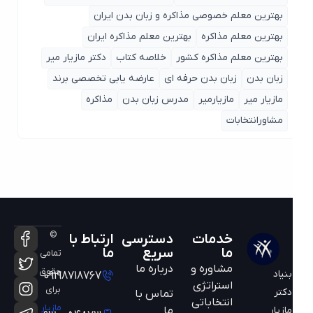
بهترین معلم خصوصی مذاکره و زبان بدن ایران
بهترین معلم مذاکره
بهترین معلم مذاکره ایران
بهترین معلم مذاکره کشور
خلاصه کتاب
دکتر مازیار میر
زبان بدن
زبان بدن حرفه ای
عارضه یابی تخصصی برند
مازیار میر
مازیارمیر
مدرس زبان بدن
مذاکره
مشاورانتخابات
©
خدمات
دسترسی
ارتباط با
ما
سریع
ما
تمامی
مشاوره و
درباره ما
حقوق
بنیاد
09198718767
استراتژی
برای
دکتر
تماس با
انتخاباتی
مازیار
ما
مازیار