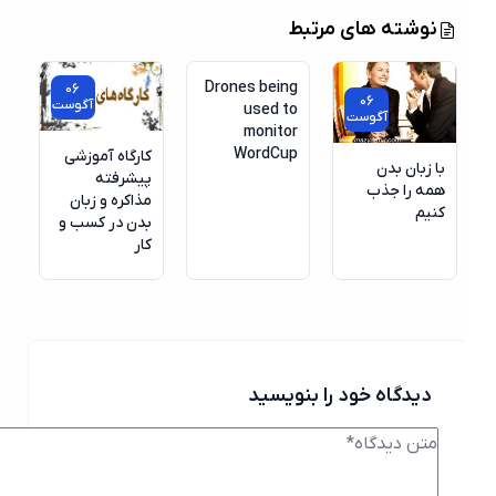
06
نوشته های مرتبط
آگوست
Drones being
06
06
آگوست
used to
آگوست
monitor
WordCup
کارگاه آموزشی
با زبان بدن
پیشرفته
همه را جذب
مذاکره و زبان
کنیم
بدن در کسب و
کار
دیدگاه خود را بنویسید