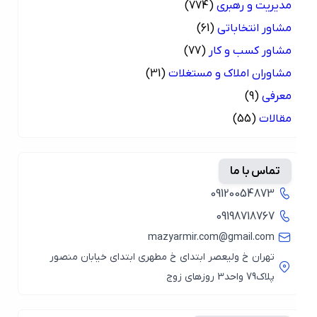
مدیریت و رهبری
(774)
مشاور انتخاباتی
(61)
مشاور کسب و کار
(77)
مشاوران املاک و مستغلات
(31)
معرفی
(9)
مقالات
(55)
تماس با ما
09120054873
09198718767
mazyarmir.com@gmail.com
تهران خ ولیعصر ابتدای خ مطهری ابتدای خیابان منصور
پلاک79 واحد3 روزهای زوج