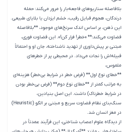
بلافاصله سناریوهای فاجعه‌بار را مرور می‌کند: حمله
درندگان، هجوم قبایل رقیب، خشم ایزدان یا بلایای طبیعی.
این ذهن، بر اساس اندک سرنخ‌های موجود، **بلافاصله
قضاوت می‌کند:** «خطر! فرار کن!». این قضاوت فوری،
مبتنی بر پیش‌داوری از تهدید ناشناخته، جان او و احتمالاً
قبیله‌اش را نجات می‌داد. در محیطی پر از خطرهای
ملموس،
**خطای نوع اول** (فرض خطر در شرایط بی‌خطر) هزینه‌ای
به مراتب کمتر از **خطای نوع دوم** (فرض بی‌خطر بودن
در شرایط خطرناک) داشت. این اصل بنیادین،
سنگ‌بناى نظام قضاوت سریع و مبتنی بر الگو (Heuristic)
در مغز انسان شد.
از دیدگاه علوم اعصاب شناختی، این فرآیند عمدتاً در
ساختارهایی مانند **آمیگدال** (مرکز پردازش هیجان‌های