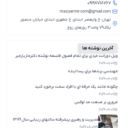
09198718767
mazyarmir.com@gmail.com
تهران خ ولیعصر ابتدای خ مطهری ابتدای خیابان منصور
پلاک79 واحد3 روزهای زوج
آخرین نوشته ها
ویل دورانت مردی برای تمام فصول فلسفه نوشته دکترمازیارمیر
2026-08-06
مهندسی برندها برای پسا اینده
2026-08-06
چگونه مانند یک حرفه ای با افراد سخت برخورد کنید
2026-08-06
مروری بر صنعت مد لوکس
2026-08-06
مدیریت و رهبری پیشرفته سالنهای زیبایی سال 1389
2026-08-06