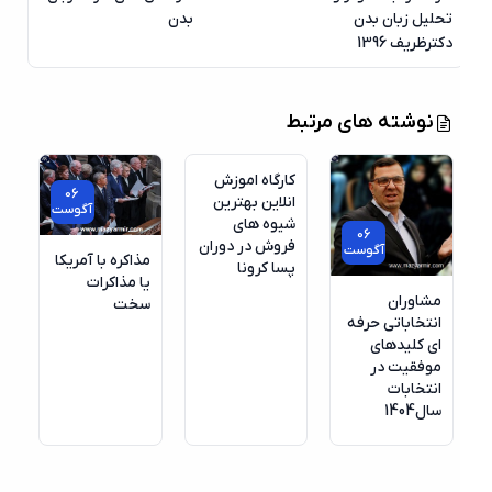
تحلیل زبان بدن
بدن
دکترظریف 1396
06
نوشته های مرتبط
آگوست
کارگاه اموزش
06
انلاین بهترین
آگوست
شیوه های
06
فروش در دوران
آگوست
مذاکره با آمریکا
پسا کرونا
یا مذاکرات
مشاوران
سخت
انتخاباتی حرفه
ای کلیدهای
موفقیت در
انتخابات
سال1404