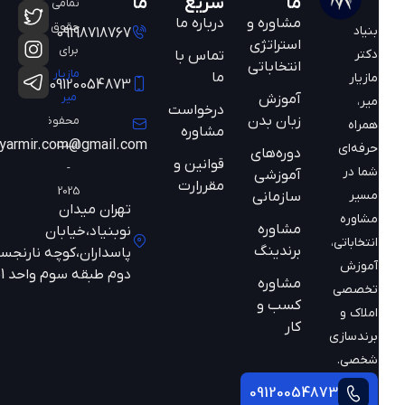
ما
سریع
ما
تمامی
مشاوره و
درباره ما
حقوق
بنیاد
09198718767
استراتژی
برای
دکتر
تماس با
انتخاباتی
مازیار
ما
مازیار
09120054873
میر
آموزش
میر،
درخواست
زبان بدن
محفوظ
همراه
مشاوره
است
mazyarmir.com@gmail.com
حرفه‌ای
دوره‌های
قوانین و
-
شما در
آموزشی
مقررارت
2025
مسیر
سازمانی
تهران میدان
مشاوره
مشاوره
نوبنیاد،خیابان
انتخاباتی،
برندینگ
پاسداران،کوچه نارنجستان
آموزش
دوم طبقه سوم واحد 301
مشاوره
تخصصی
کسب و
املاک و
کار
برندسازی
شخصی.
09120054873