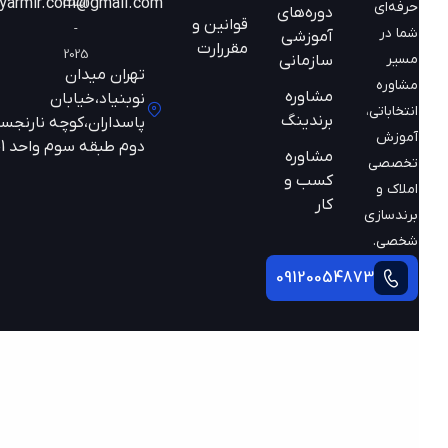
است
mazyarmir.com@gmail.com
حرفه‌ای
دوره‌های
قوانین و
-
شما در
آموزشی
مقررارت
2025
مسیر
سازمانی
تهران میدان
مشاوره
مشاوره
نوبنیاد،خیابان
انتخاباتی،
برندینگ
پاسداران،کوچه نارنجستان
آموزش
دوم طبقه سوم واحد 301
مشاوره
تخصصی
کسب و
املاک و
کار
برندسازی
شخصی.
09120054873