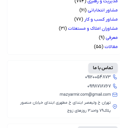
مدیریت و رهبری
(774)
مشاور انتخاباتی
(61)
مشاور کسب و کار
(77)
مشاوران املاک و مستغلات
(31)
معرفی
(9)
مقالات
(55)
تماس با ما
09120054873
09198718767
mazyarmir.com@gmail.com
تهران خ ولیعصر ابتدای خ مطهری ابتدای خیابان منصور
پلاک79 واحد3 روزهای زوج