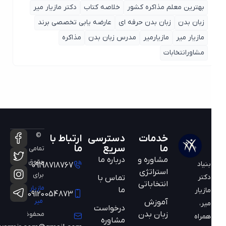
بهترین معلم مذاکره کشور
خلاصه کتاب
دکتر مازیار میر
زبان بدن
زبان بدن حرفه ای
عارضه یابی تخصصی برند
مازیار میر
مازیارمیر
مدرس زبان بدن
مذاکره
مشاورانتخابات
©
خدمات
دسترسی
ارتباط با
ما
سریع
ما
تمامی
مشاوره و
درباره ما
حقوق
بنیاد
09198718767
استراتژی
برای
دکتر
تماس با
انتخاباتی
مازیار
ما
مازیار
09120054873
میر
آموزش
میر،
درخواست
زبان بدن
محفوظ
همراه
مشاوره