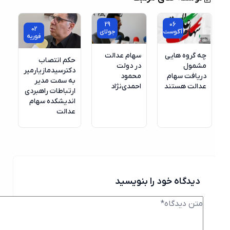
29
06
02
آگوست
جولای
فوریه
چه گروه هایی
سهام عدالت
حکم انتصاب
مشمول
در دولت
دکترسیدمازیارمیر
دریافت سهام
محمود
به سمت مدیر
عدالت هستند
احمدی‌نژاد
ارتباطات راهبردی
اندیشکده سهام
عدالت
دیدگاه خود را بنویسید