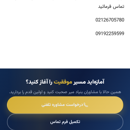
تماس فرمائید
02126705780
09192259599
آمازه‌اید مسیر
موفقیت
را آغاز کنید؟
همین حالا با مشاوران بنیاد میر صحبت کنید و اولین قدم را بردارید.
درخواست مشاوره تلفنی
تکمیل فرم تماس