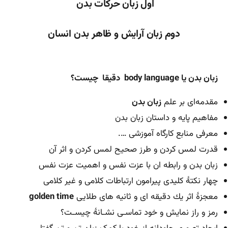
اول زبان حرکات بدن
دوم زبان آرایش و ظاهر بدن انسان
زبان بدن یا body language دقیقا چيست؟
مقدمه‌ای بر علم
زبان بدن
مفاهیم پایه و داستان زبان بدن
معرفی منابع کارگاه آموزشی ….
قدرت لمس کردن و طرز صحیح لمس کردن و اثر آن
زبان بدن و رابطه ان با عزت نفس و اهميت عزت نفس
چهار نكتۀ کليدی پیرامون ارتباطات کلامی و غیر کلامی
معجزۀ اثر یك دقيقه ای و ثانیه های طلایی
golden time
رمز و راز نمایش و خود تماسـی نشـانۀ چيسـت؟