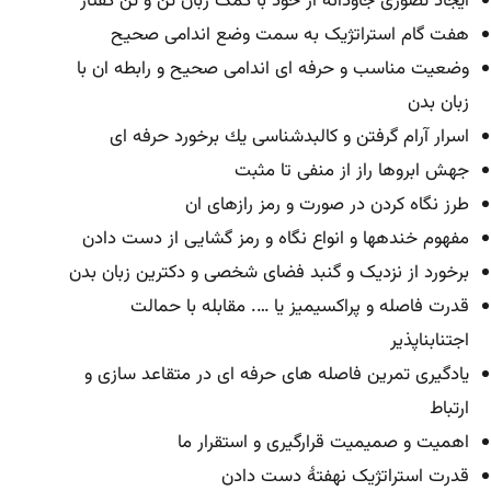
ایجاد تصوری جاودانه از خود با کمک زبان تن و تن گفتار
هفت گام استراتژیک به سمت وضع اندامی صحيح
وضعیت مناسب و حرفه ای اندامی صحيح و رابطه ان با
زبان بدن
اسرار آرام گرفتن و کالبدشناسی یك برخورد حرفه ای
جهش ابروها راز از منفی تا مثبت
طرز نگاه کردن در صورت و رمز رازهای ان
مفهوم خندهها و انواع نگاه و رمز گشایی از دست دادن
برخورد از نزدیک و گنبد فضای شخصی و دکترین زبان بدن
قدرت فاصله و پراکسیمیز یا …. مقابله با حمالت
اجتنابناپذیر
یادگيری تمرین فاصله های حرفه ای در متقاعد سازی و
ارتباط
اهميت و صميميت قرارگيری و استقرار ما
قدرت استراتژیک نهفتۀ دست دادن