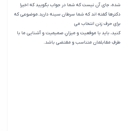
با پیشگیری از برخی موقعیت ها، از موضوعاتِ جَدل
برانگیزی که می تواند موجب متوقف شدن جریان گفت و گو
شود جلوگیری کنید:
– حکایت هایی که مضمونی تردید برانگیز دارند و شاید
طرفِ مقابل به آن موضوع را اصطلاحاً به خودش بگیرد
– پشت سر کسی به هیچ عنوان حرف نزنید
– از بدبیاری های شخصی تان نگویید، مخصوصاً اگر مربوط
به زمانِ حاضر باشد
– اصلاً وسطِ حرف زدن کسی، حرف نزنید و صحبت هایش را
قطع نکنید