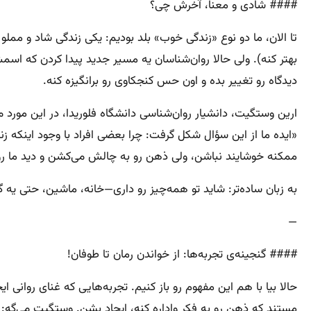
#### شادی و معنا، آخرش چی؟
تا الان، ما دو نوع «زندگی خوب» بلد بودیم: یکی زندگی شاد و ممل
بهتر کنه). ولی حالا روان‌شناسان یه مسیر جدید پیدا کردن که اسمش
دیدگاه رو تغییر بده و اون حس کنجکاوی رو برانگیزه کنه.
ارین وستگیت، دانشیار روان‌شناسی دانشگاه فلوریدا، در این مورد م
«ایده ما از این سؤال شکل گرفت: چرا بعضی افراد با وجود اینکه
ممکنه خوشایند نباشن، ولی ذهن رو به چالش می‌کشن و دید ما رو 
به زبان ساده‌تر: شاید تو همه‌چیز رو داری—خانه، ماشین، حتی یه گ
—
#### گنجینه‌ی تجربه‌ها: از خواندن رمان تا طوفان!
حالا بیا با هم این مفهوم رو باز کنیم. تجربه‌هایی که غنای روانی 
مستند که ذهن رو به فکر واداره کنه، ایجاد بشن. وستگیت می‌گه: