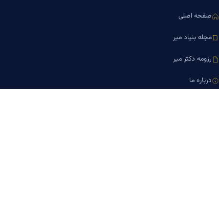
صفحه اصلی
مجله بنیاد میر
رزومه دکتر میر
درباره ما
تماس با ما
کلینیک کسب‌وکار دکتر میر
ارتباط با ما
تلفن مشاوره
۰۹۱۹-۸۷۱-۸۷۶۷
۰۹۱۲-۰۰۵-۴۸۷۳