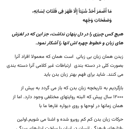
مَا أَضْمَرَ أَحَدٌ شَیْئاً إِلَّا ظَهَرَ فِی فَلَتَاتِ لِسَانِهِ،
وَصَفَحَاتِ وَجْهِه
هیچ کس چیزى را در دل پنهان نداشت، جز این که در لغزش
هاى زبان و خطوط چهره اش انها را آشکار نمود.
زبدن همان زبان بی زبانی است همان که معمولا افراد آنرا
بصورت کلی در دسته بندی ارتباطات غیر کلامی آنرا دسته بندی
می کنند. شاید برای فهم بهتر زبان بدن باید
بازگردیم به تاریخچه زبان بدن که باز می گردد به بیش از
۱۲۰۰۰ سال پیش که البته روایتهای مختلفی وجود دارد. اما از
همان زمانها در لوحها و روی دیواره غارها ما با
حرکات زبان بدن کم کم روبرو شده و اشنا می شویم.اولین
رفتارهای فرهنگی انسان در ایران با ساخت ابزارهای سنگی