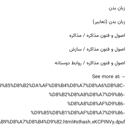
زبان بدن
زبان بدن (تعابیر)
اصول و فنون مذاکره / مذاکره
اصول و فنون مذاکره / سازش
اصول و فنون مذاکره / روابط دوستانه
– See more at:
1%D9%85%D8%B2%DA%AF%D8%B4%D8%A7%D8%A6%DB%8C-
%D8%B2%D8%A8%D8%A7%D9%86-
%D8%A8%D8%AF%D9%86-
%D9%85%D8%B1%D8%AF%D8%A7%D9%86-
B9%D8%A7%D8%B4%D9%82.html#sthash.xKCPINVy.dpuf