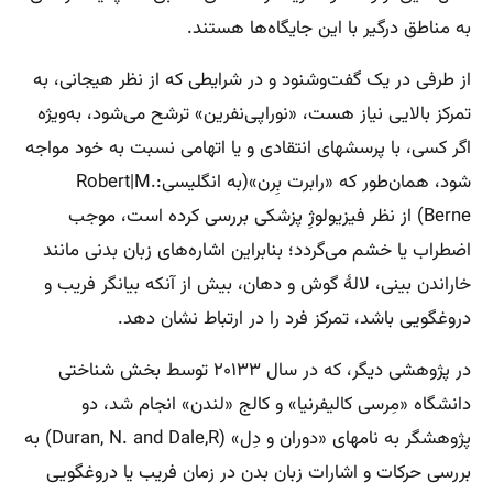
به مناطق درگیر با این جایگاه‌ها هستند.
از طرفی در یک گفت‌وشنود و در شرایطی که از نظر هیجانی، به
تمرکز بالایی نیاز هست، «نوراپی‌نفرین» ترشح می‌شود، به‌ویژه
اگر کسی، با پرسشهای انتقادی و یا اتهامی نسبت به خود مواجه
شود، همان‌طور که «رابرت بِرن»(به انگلیسی:Robert|M.
Berne) از نظر فیزیولوژِ پزشکی بررسی کرده است، موجب
اضطراب یا خشم می‌گردد؛ بنابراین اشاره‌های زبان بدنی مانند
خاراندن بینی، لالهٔ گوش و دهان، بیش از آنکه بیانگر فریب و
دروغگویی باشد، تمرکز فرد را در ارتباط نشان دهد.
در پژوهشی دیگر، که در سال ۲۰۱۳۳ توسط بخش شناختی
دانشگاه «مِرسی کالیفرنیا» و کالج «لندن» انجام شد، دو
پژوهشگر به نامهای «دوران و دِل» (Duran, N. and Dale,R) به
بررسی حرکات و اشارات زبان بدن در زمان فریب یا دروغگویی