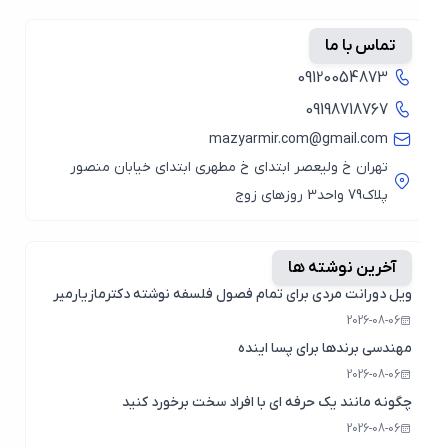
تماس با ما
09120054873
09198718767
mazyarmir.com@gmail.com
تهران خ ولیعصر ابتدای خ مطهری ابتدای خیابان منصور
پلاک79 واحد3 روزهای زوج
آخرین نوشته ها
ویل دورانت مردی برای تمام فصول فلسفه نوشته دکترمازیارمیر
2026-08-06
مهندسی برندها برای پسا اینده
2026-08-06
چگونه مانند یک حرفه ای با افراد سخت برخورد کنید
2026-08-06