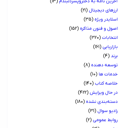
آخرین نامه به دختروپسردلبندم
(13)
ارزهای دیجیتال
(21)
اسلایدر ویژه
(35)
اصول و فنون مذاکره
(152)
انتخابات
(320)
بازاریابی
(161)
برند
(4)
توسعه دهنده
(8)
خدمات ها
(10)
خلاصه کتاب
(140)
در حال ویرایش
(422)
دسته‌بندی نشده
(180)
رادیو سوال
(31)
روابط عمومی
(2)