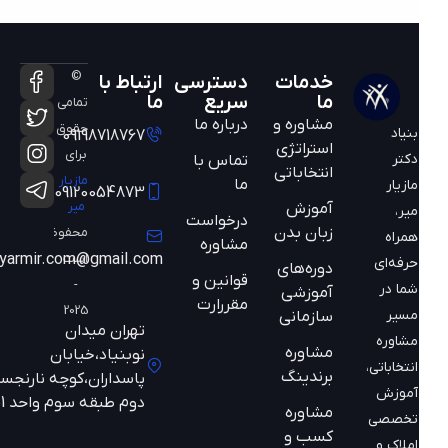
©
خدمات
دسترسی
ارتباط با
ما
سریع
ما
تمامی
مشاوره و
درباره ما
حقوق
بنیاد
09198718767
استراتژی
برای
دکتر
تماس با
انتخاباتی
مازیار
ما
مازیار
09120054873
میر
آموزش
میر،
درخواست
زبان بدن
محفوظ
همراه
مشاوره
است
mazyarmir.com@gmail.com
حرفه‌ای
دوره‌های
قوانین و
-
شما در
آموزشی
مقررارت
2025
مسیر
سازمانی
تهران میدان
مشاوره
مشاوره
نوبنیاد،خیابان
انتخاباتی،
برندینگ
پاسداران،کوچه نارنجستان
آموزش
دوم طبقه سوم واحد 301
مشاوره
تخصصی
کسب و
املاک و