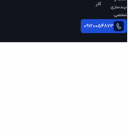
کار
برندسازی
شخصی.
09120054873