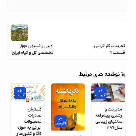
تجربیات کارافرینی
اولین پانسیون فوق
قسمت 9
تخصصی گل و گیاه ایران
نوشته های مرتبط
06
06
آگوست
آگوست
مدیریت و
گسترش
رهبری پیشرفته
صادرات
06
سالنهای زیبایی
محصولات
آگوست
سال 1389
ایرانی به حوزه
cis و کشورهای