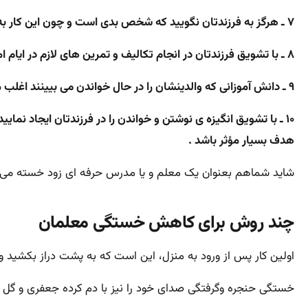
۷ ـ هرگز به فرزندتان نگویید که شخص بدی است و چون این کار به عزّت نفس او ضرر می زند . رفتار نامناسبی که از او سر زده را دوست نداشته باشید نه خود او را .
۸ ـ با تشویق فرزندتان در انجام تکالیف و تمرین های لازم در ایام امتحانات به آنها دلگرمی دهید .
۹ ـ دانش آموزانی که والدینشان را در حال خواندن می بیینند اغلب مطالعه کننده بار می آیند و این را می پذیرند که مطالعه کردن از فعالیتهای خیلی مهم است .
۱۰ ـ با تشویق انگیزه ی نوشتن و خواندن را در فرزندتان ایجاد نمای
هدف بسیار مؤثر باشد .
شاید شماهم بعنوان یک معلم و یا مدرس حرفه ای زود خسته می شو
چند روش برای کاهش خستگی معلمان
اولین کار پس از ورود به منزل، این است که به پشت دراز بکشید و
خستگی حنجره وگرفتگی صدای خود را نیز با دم کرده جعفری و گل گ