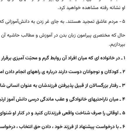
او نشانه رفته مشاهده خواهید کرد.
۵ - مردم عاشق تمجید هستند. به جای غر زدن به دانش‌آموزانی که گوش نمی‌کنند از کسانی که توجه می‌کنند تعریف و تمجید کنید.
حال که مختصری پیرامون زبان بدن در آموزش و مطالب حاشیه آن پر
بپردازیم.
۱ ـ در خانواده ای که میان افراد آن روابط گرم و محبّت آمیزی برقرار است تبادل فکری و عاطفی از راه سخن گویی بیشتر انجام می گیرد .
۲ ـ کودکان و نوجوانان دوست دارند درباره ی راههای انجام دادن امور با آنان مشورت و راهنمایی صورت گیرد ، نه آنکه فقط دستور دریافت دارند .
۳ ـ رفتار بزرگسالان از قبیل پذیرفتن فرزندشان به عنوان انسانی شایسته ، توجه و احترام به آنان در ثبات اخلاقی تاثیر فراوانی به جا می گذارد .
۴ ـ میان ناراحتیهای خانوادگی و عقب ماندگی درسی دانش آموز ارتباط بسیار نزدیکی وجود دارد .
۵ ـ اوقاتی را صرف شناخت واقعی فرزندتان کنید و در کنار او شنوای احساساتش باشید .
۶ ـ با درخواست پیشنهاد از فرزند خود ، دادن حق انتخاب ، درخواست کمک از آنها در اموری که توانایی دارند ، احساس ارزشمندی و اهمیّت را در آنها شکوفا نمایید .