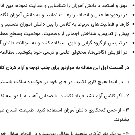
ذوق و استعداد دانش آموزان را شناسایی و هدایت نموده، بین آنان
در برخوردها عدل و انصاف را رعایت نمایید و به دانش آموزان نگاه
کارها و فعالیت‌های مربوط به کلاس را بین دانش آموزان تقسیم و 
پیش از تدریس، شناختی اجمالی از وضعیت، موقعیت وسطح معلوما
در تدریس از گروه گرایی و بازی استفاده کنید و به سۆالات دانش
در افزایش آگاهی‌ها، محتوای علمی و درسی خود بکوشید. مطالعه
در قسمت اول این مقاله به مواردی برای جلب توجه و آرام کردن کلا
۱ - در ابتدا هیچ کاری نکنید. در جای خود بی‌حرکت و ساکت بایستید، ابتدا نزدیک‌ترین دانش‌آموز به وجود شما پی خواهد برد. چند لحظه صبر کنید، رفته‌رفته به دیگران رسیده و کلاس آرام خواهد شد.
۲ - اگر کلاس آرام نشد فریاد نکشید. با صدایی آهسته با دو سه نفر از شاگردانی که به نظر می‌رسد آمادگی گوش دادن به شما را دارند شروع به صحبت کنید.
۳ - از حس کنجکاوی دانش‌آموزان استفاده کنید. طبیعت انسان ط
بشنوند.
۴ - به یک نفر تذکری بدهید یا سؤالی بپرسید و در انتهای سؤال خو