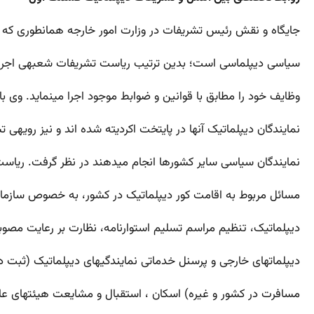
جایگاه و نقش رئیس تشریفات در وزارت امور خارجه همان­طوری که قبل
سیاسی دیپلماسی است؛ بدین ترتیب ریاست تشریفات شعبه­ی اجرا
وظایف خود را مطابق با قوانین و ضوابط موجود اجرا می­نماید. وی با
نمایندگان دیپلماتیک آنها در پایتخت اکردیته شده­ اند و نیز رویه­ی 
نمایندگان سیاسی سایر کشورها انجام می­دهند در نظر گرفت. ریاست
مسائل مربوط به اقامت کور دیپلماتیک در کشور، به خصوص سازما
دیپلماتیک، تنظیم مراسم تسلیم استوارنامه، نظارت بر رعایت مصوبا
دیپلماتهای خارجی و پرسنل خدماتی نمایندگی­های دیپلماتیک (ثبت دیپ
مسافرت در کشور و غیره) اسکان ، استقبال و مشایعت هیئت­های عالی