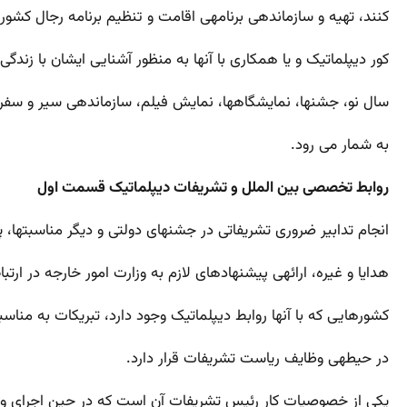
کنند، تهیه و سازماندهی برنامه­ی اقامت و تنظیم برنامه رجال کشو
کور دیپلماتیک و یا همکاری با آنها به منظور آشنایی ایشان با زن
سال نو، جشن­ها، نمایشگاه­ها، نمایش فیلم، سازماندهی سیر و سفر
به شمار می­ رود.
روابط تخصصی بین الملل و تشریفات دیپلماتیک قسمت اول
انجام تدابیر ضروری تشریفاتی در جشن­های دولتی و دیگر مناسبت­ها، پ
هدایا و غیره، ارائه­ی پیشنهادهای لازم به وزارت امور خارجه در ارت
کشورهایی که با آنها روابط دیپلماتیک وجود دارد، تبریکات به مناس
در حیطه­ی وظایف ریاست تشریفات قرار دارد.
یکی از خصوصیات کار رئیس تشریفات آن است که در حین اجرای وظا