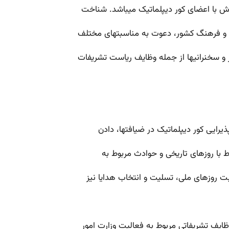
رش با اعضای کور دیپلماتیک می­باشد. شناخت
دگی و فرهنگ کشور، دعوت به مناسبت­های مختلف
 و سخنرانی­ها از جمله وظایف ریاست تشریفات
ذیرایی کور دیپلماتیک در ضیافت­ها، دادن
باط با روزهای تاریخی و حوادث مربوط به
بت روزهای ملی، تسلیت و انتخاب هدایا نیز
یف تشریفاتی مربوط به فعالیت وزارت امور