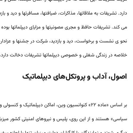
دارد. تشریفات به ملاقات­ها، مذاکرات، ضیافت­ها، مسافرت­ها و دید و ب
می ­کند. تشریفات حافظ و مجری مصونیت­ها و مزایای دیپلمات­ها بود
نحو ­ی نشست و برخواست، دید و بازدید، شرکت در جشن­ها و عزاداری­ها
خلاصه در زندگی شغلی و خصوصی دیپلمات­ها تشریفات دخالت دارد، 
اصول، آداب و پروتکل‌های دیپلماتیک
بر اساس «ماده ۲۲» کنوانسیون وین، اماکن دیپلماتیک و کنسولی و هیئت‌های دیپلماتیک، دارای «مصونیت
سیاسی» هستند و از این روی، پلیس و نیروهای امنیتی کشور میزبان