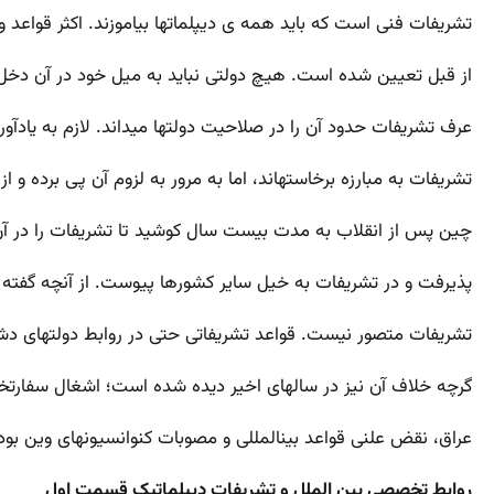
تشریفات فنی است که باید همه­ ی دیپلمات­ها بیاموزند. اکثر قواعد 
از قبل تعیین شده است. هیچ دولتی نباید به میل خود در آن دخل
عرف تشریفات حدود آن را در صلاحیت دولت­ها می­داند. لازم به یادآو
تشریفات به مبارزه برخاسته­اند، اما به مرور به لزوم آن پی برده و 
چین پس از انقلاب به مدت بیست سال کوشید تا تشریفات را در آن کش
پذیرفت و در تشریفات به خیل سایر کشورها پیوست. از آنچه گفته 
تشریفات متصور نیست. قواعد تشریفاتی حتی در روابط دولت­های دشم
گرچه خلاف آن نیز در سال­های اخیر دیده شده است؛ اشغال سفارتخ
عراق، نقض علنی قواعد بین­المللی و مصوبات کنوانسیون­های وین بود
روابط تخصصی بین الملل و تشریفات دیپلماتیک قسمت اول