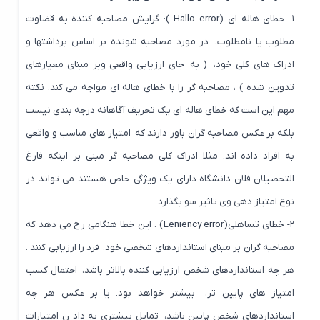
۱- خطای هاله ای (Hallo error ): گرایش مصاحبه کننده به قضاوت
مطلوب یا نامطلوب، در مورد مصاحبه شونده بر اساس برداشتها و
ادراک های کلی خود، ( به جای ارزیابی واقعی وبر مبنای معیارهای
تدوین شده ) ، مصاحبه گر را با خطای هاله ای مواجه می کند. نکته
مهم این است که خطای هاله ای یک تحریف آگاهانه درجه بندی نیست
بلکه بر عکس مصاحبه گران باور دارند که امتیاز های مناسب و واقعی
به افراد داده اند. مثلا ادراک کلی مصاحبه گر مبنی بر اینکه فارغ
التحصیلان فلان دانشگاه دارای یک ویژگی خاص هستند می تواند در
نوع امتیاز دهی وی تاثیر سو بگذارد.
۲- خطای تساهلی(Leniency error) : این خطا هنگامی رخ می دهد که
مصاحبه گران بر مبنای استانداردهای شخصی خود، فرد را ارزیابی کنند .
هر چه استانداردهای شخص ارزیابی کننده بالاتر باشد، احتمال کسب
امتیاز های پایین تر، بیشتر خواهد بود. یا بر عکس هر چه
استانداردهای شخص پایین باشد، تمایل بیشتری به داد ن امتیازات