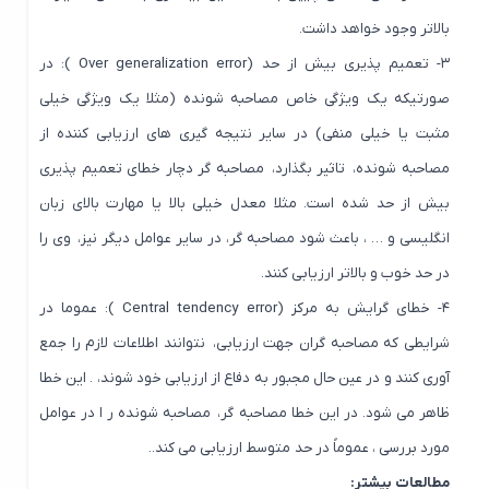
بالاتر وجود خواهد داشت.
۳- تعمیم پذیری بیش از حد (Over generalization error ): در
صورتیکه یک ویژگی خاص مصاحبه شونده (مثلا یک ویژگی خیلی
مثبت یا خیلی منفی) در سایر نتیجه گیری های ارزیابی کننده از
مصاحبه شونده، تاثیر بگذارد، مصاحبه گر دچار خطای تعمیم پذیری
بیش از حد شده است. مثلا معدل خیلی بالا یا مهارت بالای زبان
انگلیسی و … ، باعث شود مصاحبه گر، در سایر عوامل دیگر نیز، وی را
در حد خوب و بالاتر ارزیابی کنند.
۴- خطای گرایش به مرکز (Central tendency error ): عموما در
شرایطی که مصاحبه گران جهت ارزیابی، نتوانند اطلاعات لازم را جمع
آوری کنند و در عین حال مجبور به دفاع از ارزیابی خود شوند، . این خطا
ظاهر می شود. در این خطا مصاحبه گر، مصاحبه شونده ر ا در عوامل
مورد بررسی ، عموماً در حد
متوسط ارزیابی می کند..
مطالعات بیشتر: