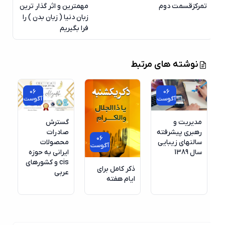
تمرکزقسمت دوم
مهمترین و اثر گذار ترین
زبان دنیا ( زبان بدن ) را
فرا بگیریم
نوشته های مرتبط
06
06
آگوست
آگوست
مدیریت و
گسترش
رهبری پیشرفته
صادرات
06
سالنهای زیبایی
محصولات
آگوست
سال 1389
ایرانی به حوزه
cis و کشورهای
ذکر کامل برای
عربی
ایام هفته