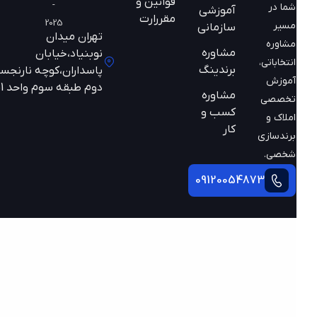
قوانین و
-
شما در
آموزشی
مقررارت
2025
مسیر
سازمانی
تهران میدان
مشاوره
مشاوره
نوبنیاد،خیابان
انتخاباتی،
برندینگ
پاسداران،کوچه نارنجستان
آموزش
دوم طبقه سوم واحد 301
مشاوره
تخصصی
کسب و
املاک و
کار
برندسازی
شخصی.
09120054873