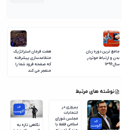
جامع ترین دوره زبان
هفت فرمان استراتژیک
بدن و ارتباط موثردر
متقاعدسازی پیشرفته
سال1396
که صفحه فرود شما را
منفجر می کند
06
نوشته های مرتبط
آگوست
پیروزی در
06
آگوست
انتخابات
مجلس شورای
06
اسلامی فقط با
نگاهی تازه به
آگوست