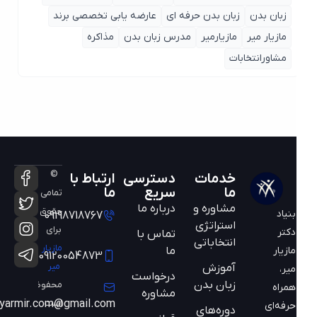
زبان بدن
زبان بدن حرفه ای
عارضه یابی تخصصی برند
مازیار میر
مازیارمیر
مدرس زبان بدن
مذاکره
مشاورانتخابات
©
خدمات
دسترسی
ارتباط با
ما
سریع
ما
تمامی
مشاوره و
درباره ما
حقوق
بنیاد
09198718767
استراتژی
برای
دکتر
تماس با
انتخاباتی
مازیار
ما
مازیار
09120054873
میر
آموزش
میر،
درخواست
زبان بدن
محفوظ
همراه
مشاوره
است
mazyarmir.com@gmail.com
حرفه‌ای
دوره‌های