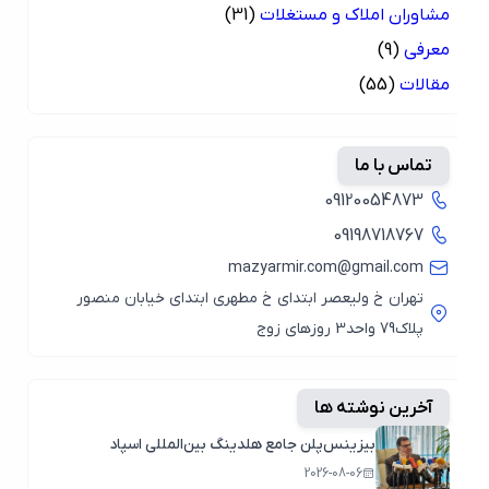
مشاوران املاک و مستغلات
(31)
معرفی
(9)
مقالات
(55)
تماس با ما
09120054873
09198718767
mazyarmir.com@gmail.com
تهران خ ولیعصر ابتدای خ مطهری ابتدای خیابان منصور
پلاک79 واحد3 روزهای زوج
آخرین نوشته ها
بیزینس‌پلن جامع هلدینگ بین‌المللی اسپاد
2026-08-06