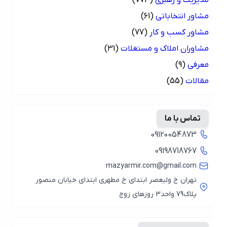
مشاور انتخاباتی
(61)
مشاور کسب و کار
(77)
مشاوران املاک و مستغلات
(31)
معرفی
(9)
مقالات
(55)
تماس با ما
09120054873
09198718767
mazyarmir.com@gmail.com
تهران خ ولیعصر ابتدای خ مطهری ابتدای خیابان منصور
پلاک79 واحد3 روزهای زوج