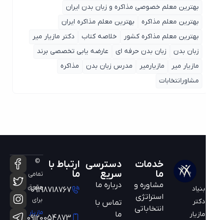
بهترین معلم خصوصی مذاکره و زبان بدن ایران
بهترین معلم مذاکره
بهترین معلم مذاکره ایران
بهترین معلم مذاکره کشور
خلاصه کتاب
دکتر مازیار میر
زبان بدن
زبان بدن حرفه ای
عارضه یابی تخصصی برند
مازیار میر
مازیارمیر
مدرس زبان بدن
مذاکره
مشاورانتخابات
©
خدمات
دسترسی
ارتباط با
ما
سریع
ما
تمامی
مشاوره و
درباره ما
حقوق
بنیاد
09198718767
استراتژی
برای
دکتر
تماس با
انتخاباتی
مازیار
ما
مازیار
09120054873