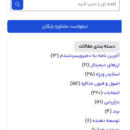
درخواست مشاوره رایگان
دسته بندی مقالات
آخرین نامه به دختروپسردلبندم
(13)
ارزهای دیجیتال
(21)
اسلایدر ویژه
(35)
اصول و فنون مذاکره
(152)
انتخابات
(320)
بازاریابی
(161)
برند
(4)
توسعه دهنده
(8)
خدمات ها
(10)