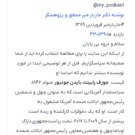
my_podkast@
نوشته دکتر مازیار میر محقق و
پژوهشگر
#مازیارمیر قروردین 1389
بازدید ها:
330139
سلام و درود بی پایان
از اینکه این سایت را برای مطالعه انتخاب کرده اید از شما
صمیمانه سپاسگزاریم. قبل از هر توضیحی ابتدا در مورد
نویسنده بیشتر بدانیم که اساسا او
کیست.
جوزف رابینت بایدن جونیور
متولد 1842،
سیاستمدار آمریکایی است که به عنوان چهل و ششمین
رئیس‌جمهور ایالات متحده آمریکا مشغول به
کار است. او که یک دموکرات کارکشته و زبده است،
پیشتر از سال ۲۰۰۹ تا ۲۰۱۷، تحت ریاست‌جمهوری باراک
اوباما چهل و هفتمین معاون رئیس‌جمهور ایالات متحده