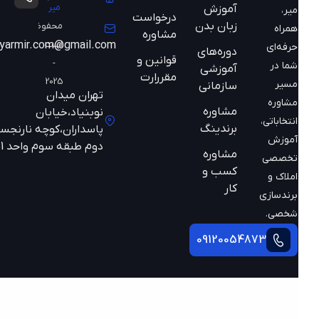
میر
آموزش
میر،
درخواست
زبان بدن
محفوظ
همراه
مشاوره
است
mazyarmir.com@gmail.com
حرفه‌ای
دوره‌های
قوانین و
-
شما در
آموزشی
مقررارت
2025
مسیر
سازمانی
تهران میدان
مشاوره
مشاوره
نوبنیاد،خیابان
انتخاباتی،
برندینگ
پاسداران،کوچه نارنجستان
آموزش
دوم طبقه سوم واحد 301
مشاوره
تخصصی
کسب و
املاک و
کار
برندسازی
شخصی.
09120054873