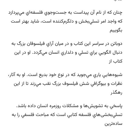
چنان كه از نام آن پيداست به جست‌وجوي فلسفه‌اي مي‌پردازد
كه واجد امر تسلي‌بخش و دلگرم‌كننده است‌، شايد بهتر است
بگوييم
دوباتن در سراسر اين كتاب و در ميان آراي فيلسوفان بزرگ به
دنبال الگويي براي تسلي و دلداري انسان مي‌گردد. او در اين
كتاب از
شيوه‌هايي ياري مي‌جويد كه در نوع خود بديع است‌. او به آثار،
نظرات و بيوگرافي شش فيلسوف بزرگ نقب مي‌زند تا از اين
رهگذر
پاسخي به تشويش‌ها و مشكلات روزمره انسان داده باشد.
تسلي‌بخشی‏‌هاي فلسفه كتابي است كه مباحث فلسفي را به
ساده‌ترين