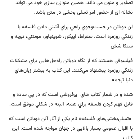
تصاوير و متون می ‌داند. همين متوازن ‌سازی خود می ‌تواند
نشانه‌ ای از حضور امر تسلی ‌بخشی در متن باشد.
لن دوباتن در جست‌وجوي راهي براي آشتي دادن فلسفه با
زندگي روزمره است‌. سقراط‌، اپيكور، شوپنهاور، مونتني‌، نيچه و
سنكا شش
فيلسوفي هستند كه از نگاه دوباتن راه‌حل‌هايي براي مشكلات
زندگي روزمره پيشنهاد مي‌كنند. اين كتاب به بيشتر زبان‌هاي
دنيا ترجمه
شده و در شمار كتاب هاي پرفروشي است كه در پي ساده و
قابل فهم كردن فلسفه براي همه‌، البته در شكلي موفق است‌.
«تسلي‌بخشی‌هاي فلسفه‌» نام يكي از آثار آلن دوباتن است كه
با اقبال عمومي بسيار بالايي در جهان مواجه شده است‌. اين
كتاب