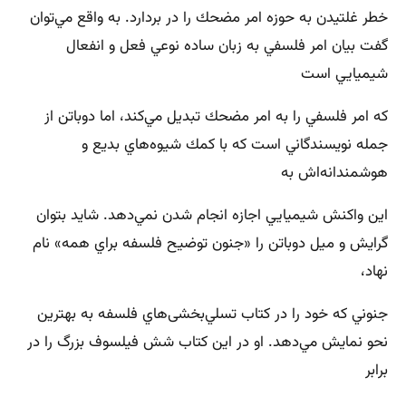
خطر غلتيدن به حوزه امر مضحك را در بردارد. به واقع مي‌توان
گفت بيان امر فلسفي به زبان ساده نوعي فعل و انفعال
شيميايي است
كه امر فلسفي را به امر مضحك تبديل مي‌كند، اما دوباتن از
جمله نويسندگاني است كه با كمك شيوه‌هاي بديع و
هوشمندانه‌اش به
اين واكنش شيميايي اجازه انجام شدن نمي‌دهد. شايد بتوان
گرايش و ميل دوباتن را «جنون توضيح فلسفه براي همه‌» نام
نهاد،
جنوني كه خود را در كتاب تسلي‌بخشی‏‌هاي فلسفه به بهترين
نحو نمايش مي‌دهد. او در اين كتاب شش فيلسوف بزرگ را در
برابر