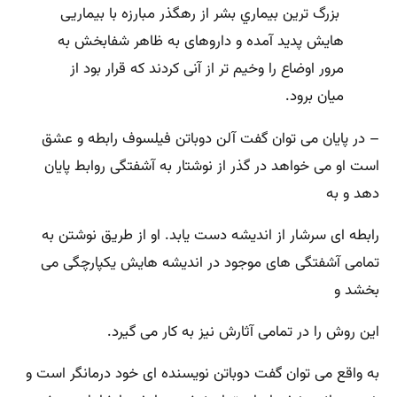
بزرگ‌ ترين بيماري بشر از رهگذر مبارزه با بيماريی
هايش پديد آمده و داروهای به ظاهر شفابخش به
مرور اوضاع را وخيم ‌تر از آنی كردند كه قرار بود از
ميان برود.
– در پايان می ‌توان گفت آلن دوباتن فيلسوف رابطه و عشق
است او می خواهد در گذر از نوشتار به آشفتگی روابط پايان
دهد و به
رابطه‌ ای سرشار از انديشه دست يابد. او از طريق نوشتن به
تمامی آشفتگی های موجود در انديشه‌ هايش يكپارچگی می
‌بخشد و
اين روش را در تمامی آثارش نيز به كار می گيرد.
به واقع می ‌توان گفت دوباتن نويسنده‌ ای خود درمانگر است و