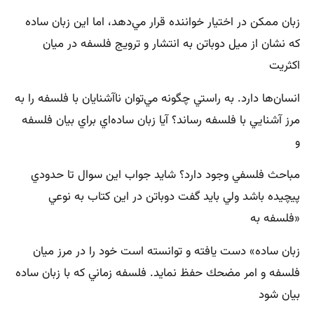
زبان ممكن در اختيار خواننده قرار مي‌دهد، اما اين زبان ساده
كه نشان از ميل دوباتن به انتشار و ترويج فلسفه در ميان
اكثريت
انسان‌ها دارد. به راستي چگونه مي‌توان ناآشنايان با فلسفه را به
مرز آشنايي با فلسفه رساند؟ آيا زبان ساده‌اي براي بيان فلسفه
و
مباحث فلسفي وجود دارد؟ شايد جواب اين سوال تا حدودي
پيچيده باشد ولي بايد گفت دوباتن در اين كتاب به نوعي
«فلسفه به
زبان ساده‌» دست يافته و توانسته است خود را در مرز ميان
فلسفه و امر مضحك حفظ نمايد. فلسفه زماني كه با زبان ساده
بيان شود