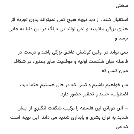
سختی
استقبال كنند. از ديد نيچه هيچ‌ كس نمیتواند بدون تجربه اثر
هنری بزرگی بيافريند و نمی ‌تواند بی ‌درنگ در اين دنيا به جایی
برسد و
نمی ‌تواند در اولين كوشش عاشق بزرگی باشد و درست در
فاصله ميان شكست اوليه و موفقيت ‌های بعدی‌، در شكاف
ميان كسی كه
می ‌خواهيم باشيم و كسی كه در حال هستيم حتما درد،
اضطراب‌، حسد و تحقير حضور دارد.
– آلن دوباتن اين فلسفه را تركيب شگفت ‌انگيزي از ايمان
شديد به توان بشری و پايداری شديد می ‌داند. اين نيچه است
كه می