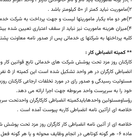
۱ )در برگه ماموریت باید نام و نام خانوادگی کارگر ، واحد اعزام کننده محل ماموریت موضوع و شرح ماموریت تاریخ و مدت ماموریت بطور دقیق نوشته و به تائید مسئولین مربوطه برسد.
۲)ماموریت نباید کمتر از ۵۰ کیلومتر باشد .
۳)هر دو ماه یکبار ماموریتها لیست و جهت پرداخت به شرکت خدماتی ارجاع شوند.
۴)میزان هزینه ماموریت نیز نباید از سقف اعتباری تعیین شده بیشتر شود.
کلیه پرداختها به شرکتها ی خدماتی پس از صدور نامه معاونت پشت
** کمیته انضباطی کار :
کارکنان روز مزد تحت پوشش شرکت های خدماتی تابع قوانین کار و
خود را به سرپرست واحد مربوطه جهت اجرا ارائه می دهد.
رؤساومسئولین واحدهابایدکمیته انضباطی کارکارگران واحدتحت سرپ
خلاصه ای ازآئین نامه انضباطی کاربه پیوست آمده است .
خلاصه ای از آئین نامه انضباطی کار کارگران روز مزد تحت پوشش ش
ماده ۶- هر گونه کوتاهی در انجام وظایف محوله و یا هر گونه