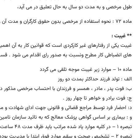
طول مرخصی و به مدت دو سال به حال تعلیق در می آید،
ماده ۷۲ : نحوه استفاده از مرخصی بدون حقوق کارگران و مدت آن و شرایط برگشت آنها به کار پس از مرخصی با توافق کارگر یا نماینده قانونی او و کارفرما تعیین خواهد شد .
** غیبت :
غیبت یکی از رفتارهای غیر کارکردی است که قوانین کار به آن اهمی
های انضباطی کار مطرح ونسبت به صدور رای اقدام می شود . قسمت
ماده ۱۰ – موارد زیر غیبت موجه تلقی می گردد
الف : تولد فرزند حداکثر بمدت دو روز
ب: فوت پدر ، مادر ، همسر و فرزندان با احتساب مرخصی مذکور در بند ب ماده ۷۳ قانون کار مجموعاً
ج: فوت برادر و خواهر تا چهار روز .
د: احضار فرد توسط مراجع قضائی و قانونی جهت ادای شهادت و مش
و : بیماری بر اساس گواهی پزشک معالج که به تائید سازمان تامین
تبصره ۱ – در کلیه موارد یاد شده مراتب باید ظرف مدت ۴۸ ساعت به طریق مقتضی به اطلاع مدیریت برسد.
تبصره ۲ – تشخیص صحت و سقم موارد فوق ابتدا با مدیریت بوده و در صورت وجود اختلاف با کمیته انضباط کار خواهد بود.