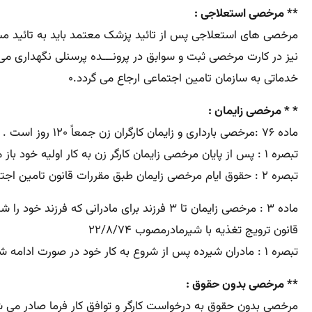
** مرخصی استعلاجی :
نیز در کارت مرخصی ثبت و سوابق در پرونـــده پرسنلی نگهداری م
خدماتی به سازمان تامین اجتماعی ارجاع می گردد.۰
* * مرخصی زایمان :
ماده ۷۶ :مرخصی بارداری و زایمان کارگران زن جمعاً ۱۲۰ روز است . برای زایمان توامان ۱۴ روز به مرخصی اضافه می شود.
تبصره ۱ : پس از پایان مرخصی زایمان کارگر زن به کار اولیه خود باز می گردد و این مدت با تائید سازمان تامین اجتماعی جزء سوابق خدمت وی محسوب می شود .
تبصره ۲ : حقوق ایام مرخصی زایمان طبق مقررات قانون تامین اجتماعی توسط این سازمان پرداخت خواهد شد.
ماده ۳ : مرخصی زایمان تا ۳ فرزند برای مادرانی که فرزند خود را شیر می دهند در بخش های دولتی و غیر دولتی چهار ماه است .
قانون ترویج تغذیه با شیرمادرمصوب ۲۲/۸/۷۴
تبصره ۱ : مادران شیرده پس از شروع به کار خود در صورت ادامه شیردهی می توانند حداکثر تا ۲۰ ماهگی کودک روزانه یک ساعت از مرخصی بدون کسر از حقوق استفاده کنند۰.
** مرخصی بدون حقوق :