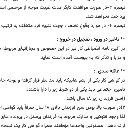
تبصره ۳-در صورت موافقت کارگر مدت غیبت موجه از مرخصی 
پرداخت نخواهد شد.
تبصره ۴- در موارد وقوع تخلف ، جهت تنبیه فرد متخلف به ترتیب بند الف و ب ماده ۸ آئین نامه اقدام خواهد شد.
** تاخیر در ورود ، تعجیل در خروج :
در آئین نامه انضباطی کار نیز در این خصوص و مجازاتهای مربوطه ب
و مزایا و تذکر که به پیوست آمده است نماید.
** عائله مندی .:
تامین اجتماعی باید یکی از دو شرط زیر را دارا باشند:.
۱)سن فرزندان زیر ۱۸ سال باشد .
۲)در صورت بالا بودن سن فرزندان بالای ۱۸ سال صرفاً باید گواهی اشتغال به تحصیل یا از کار افتادگی که به تائید کمیسیون پزشکی تامین اجتماعی رسیده است را ارائه دهند.
لذا وجود فتوکپی و مدارک مربوط به فرزندان پرسنل در پرونده ه
ارائه دهد . مسئولین واحدها مؤظفند همراه گواهی کار یک نسخه از 