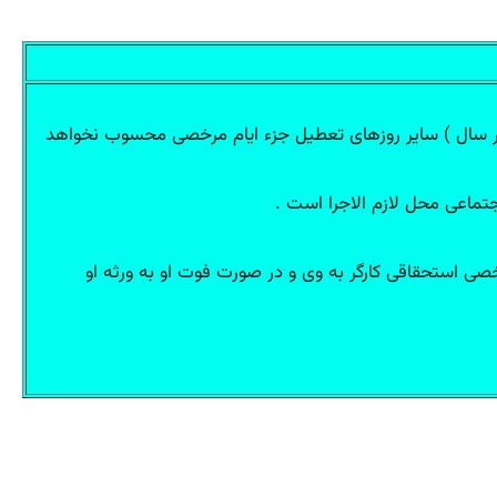
استحقاقی سالانه کارگران با استفاده از مزد و احتساب چهار روز جمعه جمعاً یک ماه است ( ۲۶ روز کاری در سال ) سایر روزهای تعطیل جزء ایام مرخصی محسوب نخواهد
ت مرخصی استحقاقی کارگر به وی و در صورت فوت او به ورثه او