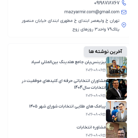
09198718767
mazyarmir.com@gmail.com
تهران خ ولیعصر ابتدای خ مطهری ابتدای خیابان منصور
پلاک79 واحد3 روزهای زوج
آخرین نوشته ها
بیزینس‌پلن جامع هلدینگ بین‌المللی اسپاد
2026-08-06
مشاوران انتخاباتی حرفه ای کلیدهای موفقیت در
انتخابات سال1404
2026-08-06
پیامک های طلایی انتخابات شورای شهر ۱۴۰۵
2026-08-06
مشاوره انتخابات
2026-08-06