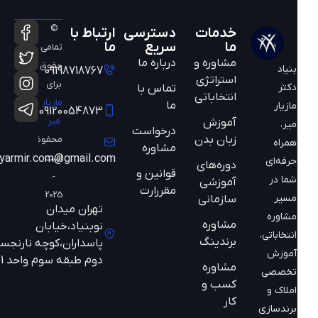
©
خدمات
دسترسی
ارتباط با
ما
سریع
ما
تمامی
مشاوره و
درباره ما
حقوق
بنیاد
09198718767
استراتژی
برای
دکتر
تماس با
انتخاباتی
مازیار
ما
مازیار
09120054873
میر
آموزش
میر،
درخواست
زبان بدن
محفوظ
همراه
مشاوره
است
mazyarmir.com@gmail.com
حرفه‌ای
دوره‌های
قوانین و
-
شما در
آموزشی
مقررارت
2025
مسیر
سازمانی
تهران میدان
مشاوره
مشاوره
نوبنیاد،خیابان
انتخاباتی،
برندینگ
پاسداران،کوچه نارنجستان
آموزش
دوم طبقه سوم واحد 301
مشاوره
تخصصی
کسب و
املاک و
کار
برندسازی