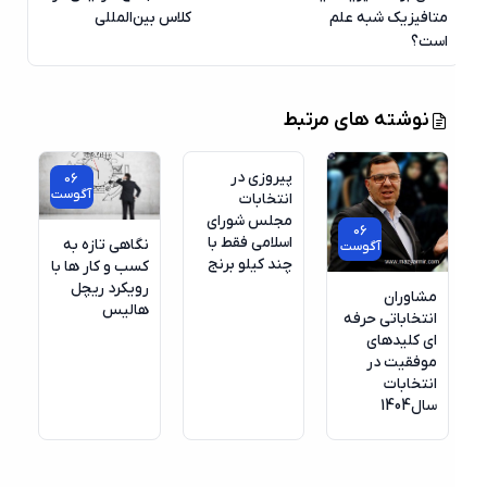
متافیزیک شبه علم
کلاس بین‌المللی
است؟
06
نوشته های مرتبط
آگوست
پیروزی در
06
آگوست
انتخابات
مجلس شورای
06
اسلامی فقط با
نگاهی تازه به
آگوست
چند کیلو برنج
کسب‌ و‌ کار ها با
رویکرد ریچل
مشاوران
هالیس
انتخاباتی حرفه
ای کلیدهای
موفقیت در
انتخابات
سال1404