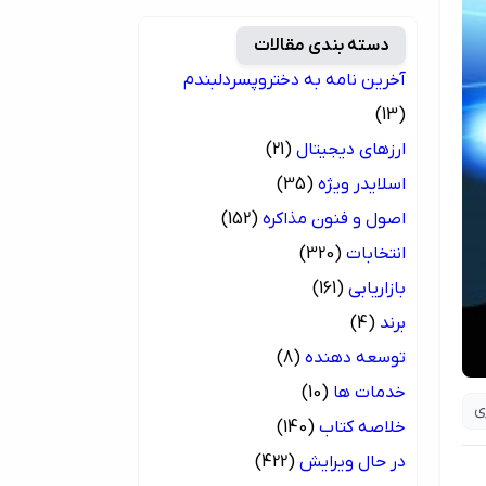
دسته بندی مقالات
آخرین نامه به دختروپسردلبندم
(13)
ارزهای دیجیتال
(21)
اسلایدر ویژه
(35)
اصول و فنون مذاکره
(152)
انتخابات
(320)
بازاریابی
(161)
برند
(4)
توسعه دهنده
(8)
خدمات ها
(10)
ی
خلاصه کتاب
(140)
در حال ویرایش
(422)