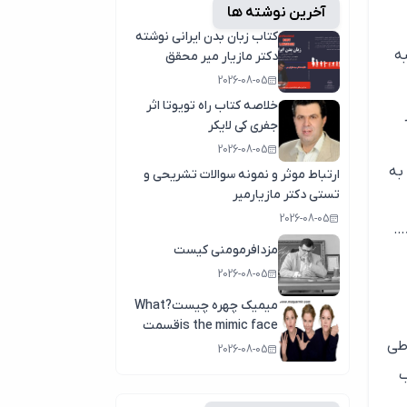
آخرین نوشته ها
کتاب زبان بدن ایرانی نوشته
ه
دکتر مازیار میر محقق
وپژوهشگر زبان بدن
2026-08-05
خلاصه کتاب راه تویوتا اثر
جفری کی لایکر
2026-08-05
به
ارتباط موثر و نمونه سوالات تشریحی و
تستی دکتر مازیارمیر
2026-08-05
د…
مزدافرمومنی کیست
2026-08-05
میمیک چهره چیست?What
is the mimic faceقسمت
اول
 طی
2026-08-05
ب