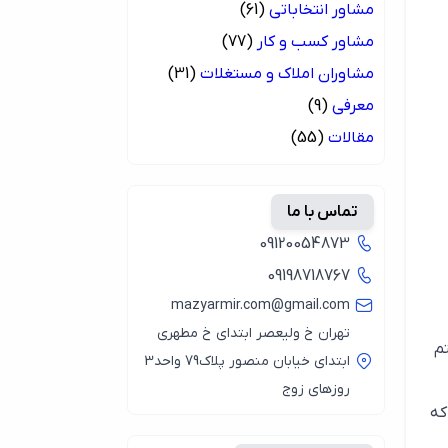
مشاور انتخاباتی
(61)
مشاور کسب و کار
(77)
مشاوران املاک و مستغلات
(31)
معرفی
(9)
مقالات
(55)
تماس با ما
09120054873
09198718767
mazyarmir.com@gmail.com
تهران خ ولیعصر ابتدای خ مطهری
م
ابتدای خیابان منصور پلاک79 واحد3
روزهای زوج
که