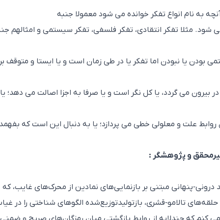
چه به نام انواع تفکر خوانده می شود معمولا جنبه
 شود. مثلا تفکر انتقادی، تفکر فلسفی، تفکر سیستمی و امثالهم جنب
 بودن یا نبودن اما تفکر یا در طی زمان است و یا ایستا و متوقف بر
ر بیرون می گردد، یا کل نگر است و یا صرفا به اجزا اصالت می دهد؛ یا 
 روابط علت و معلولی خطی می پردازد؛ یا به دنبال این است که بفهم
میرمحقق و پژوهشگر :
د درونی‑پنهانی مبتنی بر بازنمایی‌های نمادین از محرک‌های غایب، که
لقه‌های تالامو‑قشری، بازتولیدتوزیع‌شده الگوهای شناختی را در غیا
ی کنم که چندلایه از روابط بازگشتی میان رمزگان‌های صریح و ضمنی