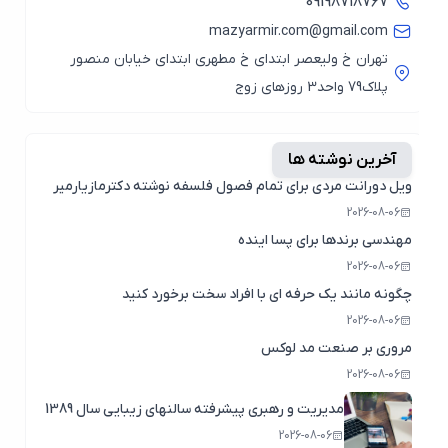
09198718767
mazyarmir.com@gmail.com
تهران خ ولیعصر ابتدای خ مطهری ابتدای خیابان منصور
پلاک79 واحد3 روزهای زوج
آخرین نوشته ها
ویل دورانت مردی برای تمام فصول فلسفه نوشته دکترمازیارمیر
2026-08-06
مهندسی برندها برای پسا اینده
2026-08-06
چگونه مانند یک حرفه ای با افراد سخت برخورد کنید
2026-08-06
مروری بر صنعت مد لوکس
2026-08-06
مدیریت و رهبری پیشرفته سالنهای زیبایی سال 1389
2026-08-06