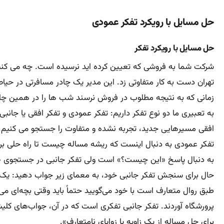
حل مسایل با رویکرد تفکر عمودی
حل مسایل با رویکرد تفکر
شرکت شما به فروشی که تعیین کرده اید نرسیده است. چه می کنید
تهران دست به کار متفاوتی زد. این مدیر یک چادر مسافرتی در حیا
زمانی که به نتیجه مطلوب در فروش نرسند شب ها را در همین چادر
به تعبیری ما دو نوع تفکر داریم: تفکر عمودی و تفکر افقی یا جانب
افقی مسیرهایی جدید، تجربه نشده و متفاوت را جستجو می کنیم.
تفکر عمودی به دنبال اینست که ریشه مساله چیست تا راه حلی برای
به دنبال پاسخ «این چیست؟» است ولی تفکر جانبی در جستجوی «ا
حال برای سنجش تفکر جانبی خود، به معمای زیر جواب دهید: یک پش
طبق روال متعارف است با خود می‌گويید حتماً باید وقتی بچه‌ای می
پرورشگاه آوردند. تفکر جانبی تفکری است که در آن، جواب‌های کل
برای حل مساله از یک زاویه یا زوایای نامتعارف».