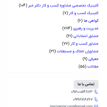
کلینیک تخصصی مشاوره کسب و کار دکتر میر
(104)
کلینیک کسب و کار
(7)
گواهی ها
(6)
مدیریت و رهبری
(774)
مشاور انتخاباتی
(61)
مشاور کسب و کار
(77)
مشاوران املاک و مستغلات
(31)
معرفی
(9)
مقالات
(55)
تماس با ما
09120054873
09198718767
mazyarmir.com@gmail.com