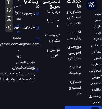
خدمات
دسترسی
ارتباط با
ما
سریع
ما
تمامی
مشاوره و
درباره ما
حقوق
بنیاد
09198718767
استراتژی
برای
دکتر
تماس با
انتخاباتی
مازیار
ما
مازیار
09120054873
میر
آموزش
میر،
درخواست
زبان بدن
محفوظ
همراه
مشاوره
است
mazyarmir.com@gmail.com
حرفه‌ای
دوره‌های
قوانین و
-
شما در
آموزشی
مقررارت
2025
مسیر
سازمانی
تهران میدان
مشاوره
مشاوره
نوبنیاد،خیابان
انتخاباتی،
برندینگ
پاسداران،کوچه نارنجستان
آموزش
دوم طبقه سوم واحد 301
مشاوره
تخصصی
کسب و
املاک و
کار
برندسازی
شخصی.