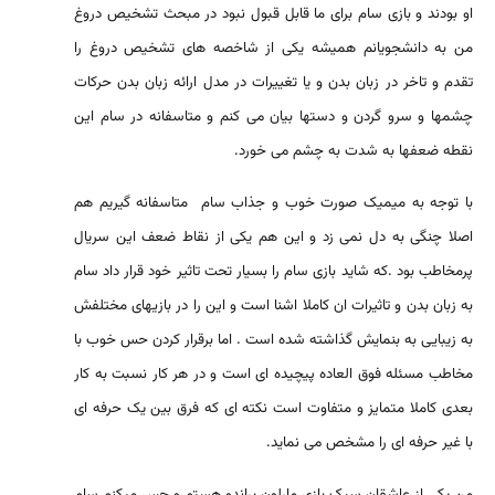
او بودند و بازی سام برای ما قابل قبول نبود در مبحث تشخیص دروغ
من به دانشجویانم همیشه یکی از شاخصه های تشخیص دروغ را
تقدم و تاخر در زبان بدن و یا تغییرات در مدل ارائه زبان بدن حرکات
چشمها و سرو گردن و دستها بیان می کنم و متاسفانه در سام این
نقطه ضعفها به شدت به چشم می خورد.
با توجه به میمیک صورت خوب و جذاب سام متاسفانه گیریم هم
اصلا چنگی به دل نمی زد و این هم یکی از نقاط ضعف این سریال
پرمخاطب بود .که شاید بازی سام را بسیار تحت تاثیر خود قرار داد سام
به زبان بدن و تاثیرات ان کاملا اشنا است و این را در بازیهای مختلفش
به زیبایی به بنمایش گذاشته شده است . اما برقرار کردن حس خوب با
مخاطب مسئله فوق العاده پیچیده ای است و در هر کار نسبت به کار
بعدی کاملا متمایز و متفاوت است نکته ای که فرق بین یک حرفه ای
با غیر حرفه ای را مشخص می نماید.
من یکی از عاشقان سبک بازی مارلون براندو هستم و حس میکنم سام