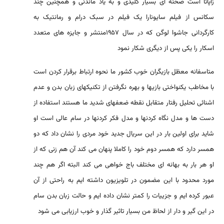
زاپاتا است صحنه ای بسیار کلیدی و به یاد ماندنی و همچنین چند
سکانس از فیلم سایونارا یک فیلم در سبک درام و رمانتیک به
کارگردانی جاشوا لوگن که در سال ۱۹۵۷منتشر و جایزه های متعدد
اسکار را یکی پس از دیگری شکار نمود
متاسفانه معظل بازیگران خوب کشور ما نحوه ارتباط برقرار کردن است
با مخاطب یکنواختی بازیها و بهره نگرفتن از تکنیکهای زبان بدن و عدم
اشنائی تحلیل رفتار متقابل نقطه ضعفهای شدید ما هستند استفاده از
دست ها و مدل نگاه کردنها و مدل فکر کردنها در سام عالی است او
شاید برای اولین بار در این سریال جدید خود مردی را نشان داد که دو
همسر دارد که همسر دوم خود را کاملا پنهان می کند آن هم زنی که از
او هر بار به بهانه ای مختلف باج خواهی می کند البته اگر هم چند
مورد محدود با این مضمون در تلویزیون داشته ایم به راحتی از آن
عبور کرده ایم و جزییات را کمتر نشان داده ایم و حالت زبان بدن سام
در این گیر و دار از لحاظ من بسیار تاثیر گذار و خوب ارزیابی می شود