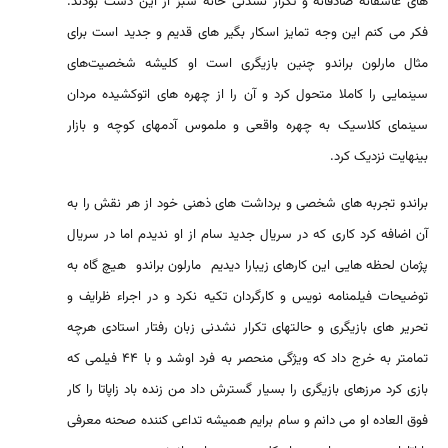
های عاشقانه صادقانه و تکرار نشدنی خانه سبز از این دست بودند.
فکر می کنم این وجه تمایز اسکار بگیر های قدیم و جدید است برای
مثال مارلون براندو چنین بازیگری است او کلیشه شخصیت‌های
سینمایی را کاملا متحول کرد و آن را از چهره های اتوکشیده مردان
سینمای کلاسیک به چهره واقعی و ملموس آدمهای کوچه و بازار
بینهایت نزدیک کرد.
براندو تجربه های شخصی و برداشت های ذهنی خود از هر نقش را به
آن اضافه کرد کاری که در سریال جدید سام از او ندیدم اما در سریال
پژمان لحظه هایی این کارهای زیبارا دیدیم مارلون براندو هیچ گاه به
توضیحات فیلمنامه نویس و کارگردان تکیه نکرد و در اجراء ظرایف و
تحریر های بازیگری و حالتهای تکرار نشدنی زبان رفتار استادی هرچه
تمامتر به خرج داد که ویژگی منحصر به فرد اوشد و با ۴۴ فیلمی که
بازی کرد مرزهای بازیگری را بسیار گسترش داد من زنده باد زاپاتا را کار
فوق العاده او می دانم و سام برایم همیشه تداعی کننده صحنه معرفی