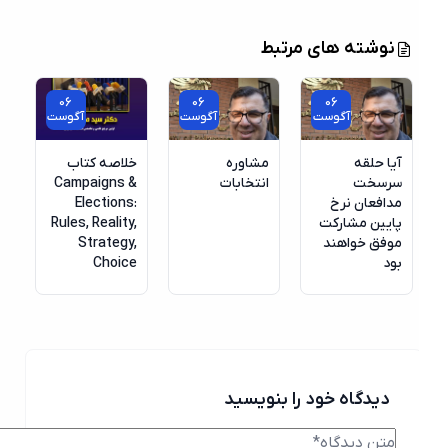
نوشته های مرتبط
06
06
06
آگوست
آگوست
آگوست
آیا حلقه
مشاوره
خلاصه کتاب
سرسخت
انتخابات
Campaigns &
مدافعان نرخ
Elections:
پایین مشارکت
Rules, Reality,
موفق خواهند
Strategy,
بود
Choice
دیدگاه خود را بنویسید