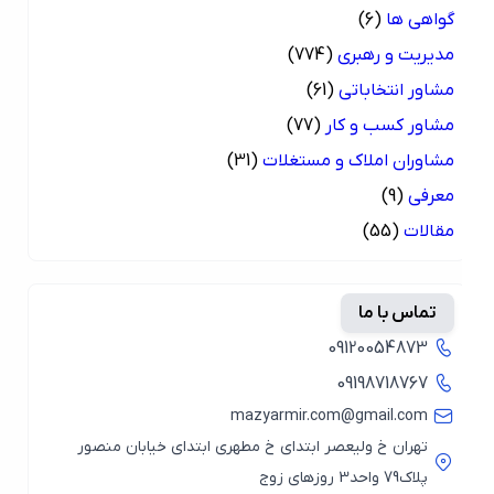
گواهی ها
(6)
مدیریت و رهبری
(774)
مشاور انتخاباتی
(61)
مشاور کسب و کار
(77)
مشاوران املاک و مستغلات
(31)
معرفی
(9)
مقالات
(55)
تماس با ما
09120054873
09198718767
mazyarmir.com@gmail.com
تهران خ ولیعصر ابتدای خ مطهری ابتدای خیابان منصور
پلاک79 واحد3 روزهای زوج