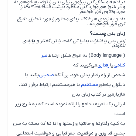
در ادامه مسائل کلی پیرامون زبان بدن را توضیح خواهم داد
و در انتها هم موارد کلی مناظره دیشب انتخابات 1403 را
مورد واکاوی قرار خواهم
داد و به زودی هر 6 کاندیدای محترم را مورد تحلیل دقیق
تری قرار خواهم داد.
زبان بدن چیست؟
زبان بدن یا اشارات بدنیا تن گفت یا تن گفتار و
یا
بادی
لنگوئج
(
Body language
) به انواع شکل‌ ارتباط
غیر
کلامی
یا
رفتاری
می‌گویند که
شخص از راه رفتار بدنی خود، بی‌آنکه
صحبتی
بکند با
دیگران به‌طور
مستقیم
یا غیرمستقیم ارتباط برقرار کند.
مازیارمیر در کتاب زبان بدن
ایرانی یک تعریف جامع را ارائه نموده است که به شرح زیر
است:
به کلیه رفتارها و حالتها و زستها و ادا ها که بسته به سن
جنس قد وزن و موقعیت جغرافیایی و موقعیت اجتماعی