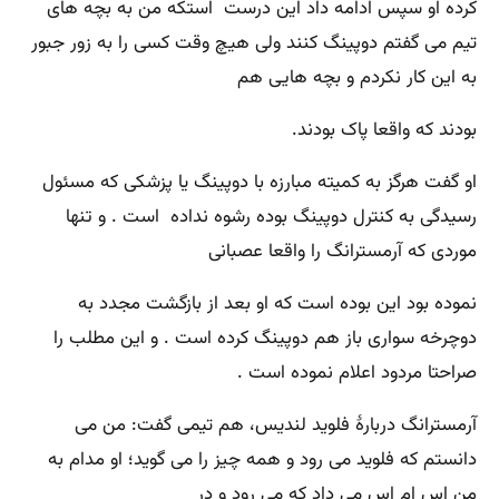
کرده او سپس ادامه داد این درست استکە من بە بچه های
تیم می گفتم دوپینگ کنند ولی هیچ وقت کسی را به زور جبور
بە این کار نکردم و بچه هایی هم
بودند کە واقعا پاک بودند.
او گفت هرگز بە کمیته مبارزه با دوپینگ یا پزشکی کە مسئول
رسیدگی بە کنترل دوپینگ بوده رشوه نداده است . و تنها
موردی کە آرمسترانگ را واقعا عصبانی
نموده بود این بوده است که او بعد از بازگشت مجدد بە
دوچرخه سواری باز هم دوپینگ کرده است . و این مطلب را
صراحتا مردود اعلام نموده است .
آرمسترانگ دربارهٔ فلوید لندیس، هم تیمی گفت: من می
دانستم کە فلوید می رود و همه چیز را می گوید؛ او مدام بە
من اس ام اس می داد کە می رود و در