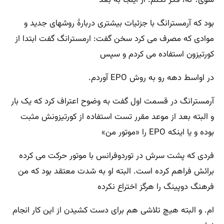
شوی؟ نه، فکر نکنم. از اینجا بە بعد
بود کە آرمسترانگ با جزئیات بیشتری دربارهٔ روشهای جدید و
موادی کە مصرف می کرد سخن گفت: ارمسترانگ گفت ابتدا از
کورتیزون استفاده می کردم و سپس
در اواسط دهه رو بە روش EPO آوردم.
آرمسترانگ در قسمت اول گفت به وضوح اعتراف کرد کە یک بار
و البته بعد از موعد مقرر تست استفاده از کورتیزونش مثبت
بوده و یا اینکه EPO را «موتور من»
فردی کە پشت سرش در توردوفرانس با موتور حرکت می کرده
برائش فراهم کرده است. البته او به شدت معتقد بود که من
فرهنگ دوپینگ را هرگز اختراع نکرده
ام. و البته هیچ تلاشی هم برای دست کشیدن از این کار انجام