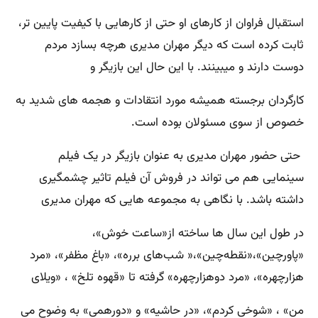
استقبال فراوان از کارهای او حتی از کارهایی با کیفیت پایین تر،
ثابت کرده است که دیگر مهران مدیری هرچه بسازد مردم
دوست دارند و میبینند. با این حال این بازیگر و
کارگردان برجسته همیشه مورد انتقادات و هجمه های شدید به
خصوص از سوی مسئولان بوده است.
حتی حضور مهران مدیری به عنوان بازیگر در یک فیلم
سینمایی هم می تواند در فروش آن فیلم تاثیر چشمگیری
داشته باشد. با نگاهی به مجموعه هایی که مهران مدیری
در طول این سال ها ساخته از«ساعت خوش»،
«پاورچین»،«نقطه‌چین»،« شب‌های برره»، «باغ مظفر»، «مرد
هزارچهره»، «مرد دوهزارچهره» گرفته تا «قهوه تلخ» ، «ویلای
من» ، «شوخی کردم»، «در حاشیه» و «دورهمی» به وضوح می