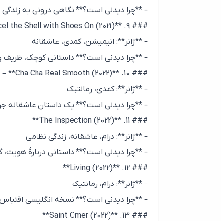
– **چرا دیدنی است؟** نگاهی درونی به زندگی 
### 9. **Marcel the Shell with Shoes On (2021)**
– **ژانر**: انیمیشن، کمدی، عاشقانه
– **چرا دیدنی است؟** داستانی کوچک، ظریف و
### 10. **Cha Cha Real Smooth (2022)** – آدم درایور
– **ژانر**: کمدی، رمانتیک
– **چرا دیدنی است؟** یک داستان عاشقانه جوان
### 11. **The Inspection (2022)**
– **ژانر**: درام، عاشقانه، زندگی نظامی
– **چرا دیدنی است؟** داستانی دربارهٔ هویت
### 12. **Living (2022)**
– **ژانر**: درام، رمانتیک
– **چرا دیدنی است؟** نسخه انگلیسی اقتباس از
### 13. **Saint Omer (2022)**