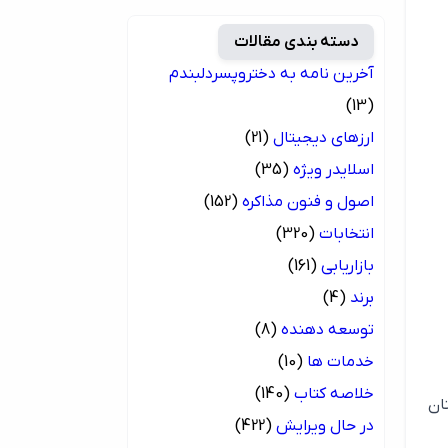
دسته بندی مقالات
آخرین نامه به دختروپسردلبندم
(13)
ارزهای دیجیتال
(21)
اسلایدر ویژه
(35)
اصول و فنون مذاکره
(152)
انتخابات
(320)
بازاریابی
(161)
برند
(4)
توسعه دهنده
(8)
خدمات ها
(10)
خلاصه کتاب
(140)
ان
در حال ویرایش
(422)