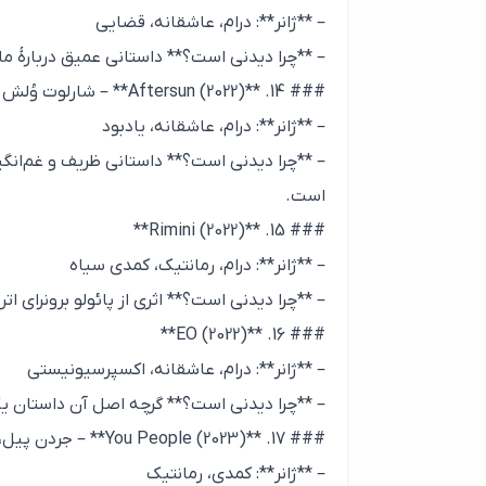
– **ژانر**: درام، عاشقانه، قضایی
– **چرا دیدنی است؟** داستانی عمیق دربارهٔ 
### 14. **Aftersun (2022)** – شارلوت وُلش
– **ژانر**: درام، عاشقانه، یادبود
– **چرا دیدنی است؟** داستانی ظریف و غم‌انگی
است.
### 15. **Rimini (2022)**
– **ژانر**: درام، رمانتیک، کمدی سیاه
– **چرا دیدنی است؟** اثری از پائولو برونرای ا
### 16. **EO (2022)**
– **ژانر**: درام، عاشقانه، اکسپرسیونیستی
– **چرا دیدنی است؟** گرچه اصل آن داستان یک
### 17. **You People (2023)** – جردن پیل، الیشا هنتر
– **ژانر**: کمدی، رمانتیک