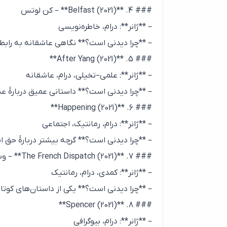
### 4. **Belfast (2021)** – کن لوتس
– **ژانر**: درام، خاطره‌نویسی
– **چرا دیدنی است؟** نگاهی عاشقانه به رابطه
### 5. **After Yang (2021)**
– **ژانر**: علمی–تخیلی، درام، عاشقانه
– **چرا دیدنی است؟** داستانی عمیق دربارهٔ عش
### 6. **Happening (2021)**
– **ژانر**: درام، رمانتیک، اجتماعی
– **چرا دیدنی است؟** گرچه بیشتر دربارهٔ حق ان
### 7. **The French Dispatch (2021)** – وس اندرسون
– **ژانر**: کمدی، درام، رمانتیک
– **چرا دیدنی است؟** یکی از داستان‌های کوتاه
### 8. **Spencer (2021)**
– **ژانر**: درام، بیوگرافی