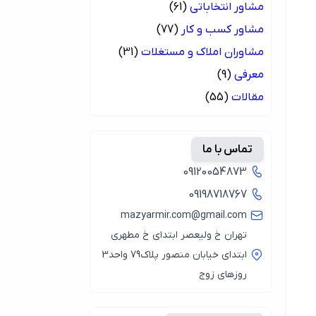
مشاور انتخاباتی
(61)
مشاور کسب و کار
(77)
مشاوران املاک و مستغلات
(31)
معرفی
(9)
مقالات
(55)
تماس با ما
09120054873
09198718767
mazyarmir.com@gmail.com
تهران خ ولیعصر ابتدای خ مطهری
ابتدای خیابان منصور پلاک79 واحد3
روزهای زوج