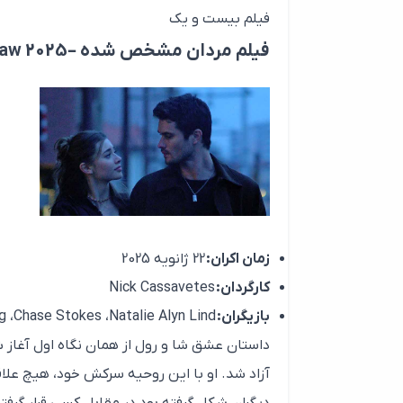
فیلم بیست و یک
فیلم مردان مشخص شده –
haw 2025
زمان اکران:
22 ژانویه 2025
کارگردان:
Nick Cassavetes
بازیگران:
Alexander Ludwig ،Chase Stokes ،Natalie Alyn Lind
داستان عشق شا و رول از همان نگاه اول آغاز
آزاد شد. او با این روحیه سرکش خود، هیچ علاق
دیگران شکل گرفته بود در مقابل کسی قرار گرف