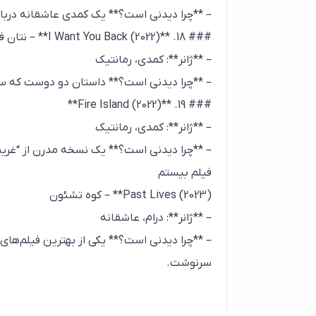
– **چرا دیدنی است؟** یک کمدی عاشقانه درباره
### 18. **I Want You Back (2022)** – نتان فیلون
– **ژانر**: کمدی، رمانتیک
– **چرا دیدنی است؟** داستان دو دوست که س
### 19. **Fire Island (2022)**
– **ژانر**: کمدی، رمانتیک
– **چرا دیدنی است؟** یک نسخه مدرن از “غری
فیلم بیستم
Past Lives (2023)** – کوه تشئون
– **ژانر**: درام، عاشقانه
سرنوشت.