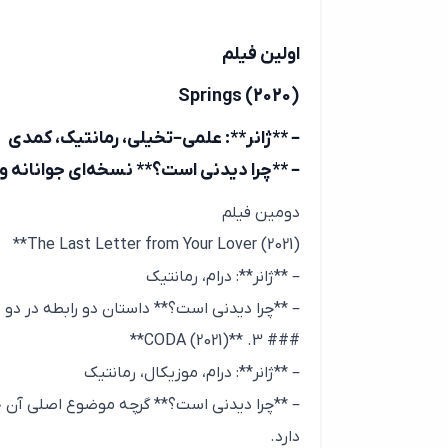
اولین فیلم
Springs (2020)
– **ژانر**: علمی–تخیلی، رمانتیک، کمدی
– **چرا دیدنی است؟** نسخه‌ای جوانانه و خ
دومین فیلم
The Last Letter from Your Lover (2021)**
– **ژانر**: درام، رمانتیک
– **چرا دیدنی است؟** داستان دو رابطه در دو د
### 3. **CODA (2021)**
– **ژانر**: درام، موزیکال، رمانتیک
– **چرا دیدنی است؟** گرچه موضوع اصلی آن خا
دارد.