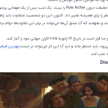
بااین‌حال، Shaw تنها کسی بود که می‌توانست حقیقت درون Rule Archer را ببیند. یک شب، پس از یک مهمانی پ
نفر را برای همیشه تغییر داد. اکنون، این دو شخصیت متفاوت باید راه
د و بفهمند که آیا عشق آن‌ها می‌تواند در برابر این تفاوت‌ها دوام بیا
فیلم درام هندی مردان علامت‌گذاری شده: رول و شا قرار است در تاریخ 22 ژانویه 2025 اکران جهانی خود را آغاز کند.
ی‌رود، باید منتظر ماند و دید آیا این اثر می‌تواند در لیست
بهترین فیلم
ود جلب کند.