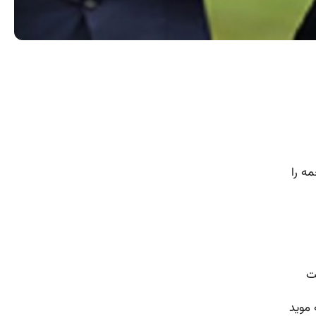
مه را
ت
موید