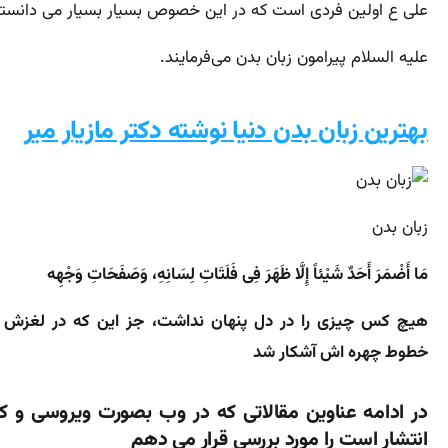
علی ع اولین فردی است که در این خصوص بسیار بسیار می دانسته
علیه السلام پیرامون زبان بدن می‌فرمایند.
بهترین زبان بدن دنیا نوشته دکتر مازیار میر
زبان بدن
مَا أَضْمَرَ أَحَدٌ شَیْئاً إِلَّا ظَهَرَ فِی فَلَتَاتِ لِسَانِهِ، وَصَفَحَاتِ وَجْهِه
هیچ کس چیزى را در دل پنهان نداشت، جز این که در لغزش ه
خطوط چهره اش آشکار شد
در ادامه عناوین مقالاتی که در وب بصورت ویروسی و ک
انتشار است را مورد بررسی قرار می دهم