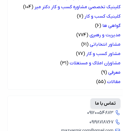
کلینیک تخصصی مشاوره کسب و کار دکتر میر
(104)
کلینیک کسب و کار
(7)
گواهی ها
(6)
مدیریت و رهبری
(774)
مشاور انتخاباتی
(61)
مشاور کسب و کار
(77)
مشاوران املاک و مستغلات
(31)
معرفی
(9)
مقالات
(55)
تماس با ما
09120054873
09198718767
mazyarmir.com@gmail.com