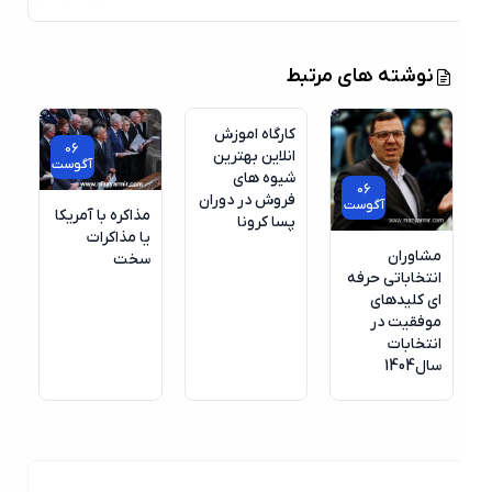
06
نوشته های مرتبط
آگوست
کارگاه اموزش
06
انلاین بهترین
آگوست
شیوه های
06
فروش در دوران
آگوست
مذاکره با آمریکا
پسا کرونا
یا مذاکرات
مشاوران
سخت
انتخاباتی حرفه
ای کلیدهای
موفقیت در
انتخابات
سال1404