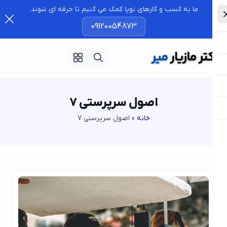
ما به کسب و کارهای نوپا کمک می کنیم تا حرفه ای شوند.
09120054873
اصول سرپرستی 7
خانه
»
اصول سرپرستی 7