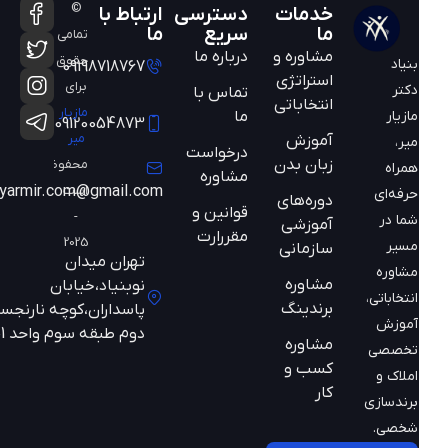
©
خدمات
دسترسی
ارتباط با
ما
سریع
ما
تمامی
مشاوره و
درباره ما
حقوق
بنیاد
09198718767
استراتژی
برای
دکتر
تماس با
انتخاباتی
مازیار
ما
مازیار
09120054873
میر
آموزش
میر،
درخواست
زبان بدن
محفوظ
همراه
مشاوره
است
mazyarmir.com@gmail.com
حرفه‌ای
دوره‌های
قوانین و
-
شما در
آموزشی
مقررارت
2025
مسیر
سازمانی
تهران میدان
مشاوره
مشاوره
نوبنیاد،خیابان
انتخاباتی،
برندینگ
پاسداران،کوچه نارنجستان
آموزش
دوم طبقه سوم واحد 301
مشاوره
تخصصی
کسب و
املاک و
کار
برندسازی
شخصی.