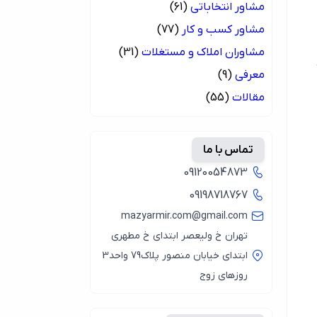
مشاور انتخاباتی
(61)
مشاور کسب و کار
(77)
مشاوران املاک و مستغلات
(31)
معرفی
(9)
مقالات
(55)
تماس با ما
09120054873
09198718767
mazyarmir.com@gmail.com
تهران خ ولیعصر ابتدای خ مطهری
ابتدای خیابان منصور پلاک79 واحد3
روزهای زوج