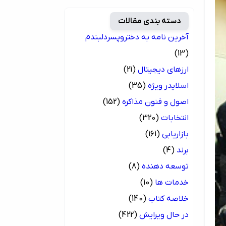
دسته بندی مقالات
آخرین نامه به دختروپسردلبندم
(13)
ارزهای دیجیتال
(21)
اسلایدر ویژه
(35)
اصول و فنون مذاکره
(152)
انتخابات
(320)
بازاریابی
(161)
برند
(4)
توسعه دهنده
(8)
خدمات ها
(10)
خلاصه کتاب
(140)
در حال ویرایش
(422)