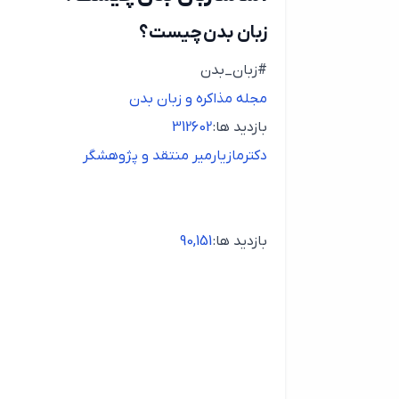
زبان بدن چیست؟
#زبان_بدن
مجله مذاکره و زبان بدن
بازدید ها:
312602
دکترمازیارمیر منتقد و پژوهشگر
بازدید ها:
90,151