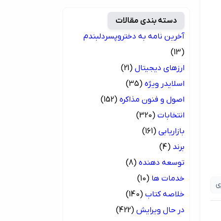
دسته بندی مقالات
آخرین نامه به دختروپسردلبندم
(13)
ارزهای دیجیتال
(21)
اسلایدر ویژه
(35)
اصول و فنون مذاکره
(152)
انتخابات
(320)
بازاریابی
(161)
برند
(4)
توسعه دهنده
(8)
خدمات ها
(10)
ی
خلاصه کتاب
(140)
در حال ویرایش
(422)