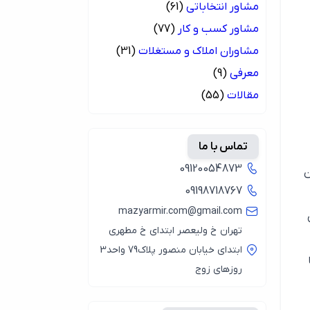
مشاور انتخاباتی
(61)
مشاور کسب و کار
(77)
مشاوران املاک و مستغلات
(31)
معرفی
(9)
مقالات
(55)
تماس با ما
09120054873
ن
09198718767
mazyarmir.com@gmail.com
تهران خ ولیعصر ابتدای خ مطهری
ابتدای خیابان منصور پلاک79 واحد3
روزهای زوج