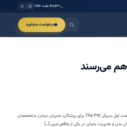
۰۹۱۲-۰۰۵-۴۸۷۳
درخواست مشاوره
The Pitt؛ جایی که مذاکره، زبان بدن و پزشکی در مرز فروپاشی به هم می‌رسند تحلیل تخصصی فصل اول قسمت اول سریال The Pitt برای پزشکان، مدیران درمان، متخصصان