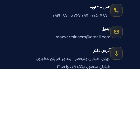
تلفن مشاوره
۰۹۱۹-۸۷۱-۸۷۶۷
۰۹۱۲-۰۰۵-۴۸۷۳
ایمیل
mazyarmir.com@gmail.com
آدرس دفتر
تهران، خیابان ولیعصر، ابتدای خیابان مطهری،
خیابان منصور، پلاک ۷۹، واحد ۳
ساعات پاسخگویی
روزهای زوج
عضویت در خبرنامه بنیاد میر