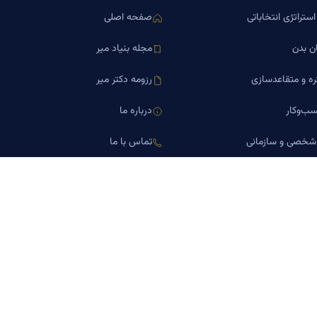
ستراتژی انتخاباتی
صفحه اصلی
ن بدن
مجله بنیاد میر
ره و متقاعدسازی
رزومه دکتر میر
ب‌وکار
درباره ما
 شخصی و سازمانی
تماس با ما
اورین املاک
کلینیک کسب‌وکار دکتر میر