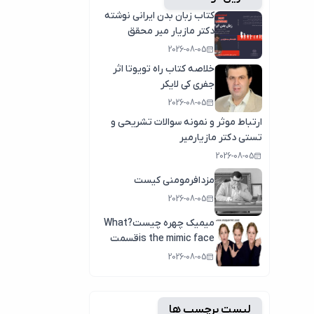
کتاب زبان بدن ایرانی نوشته
دکتر مازیار میر محقق
وپژوهشگر زبان بدن
2026-08-05
خلاصه کتاب راه تویوتا اثر
جفری کی لایکر
2026-08-05
ارتباط موثر و نمونه سوالات تشریحی و
تستی دکتر مازیارمیر
2026-08-05
مزدافرمومنی کیست
2026-08-05
میمیک چهره چیست?What
is the mimic faceقسمت
اول
2026-08-05
لیست برچسب ها