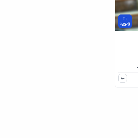
21
ژانویه