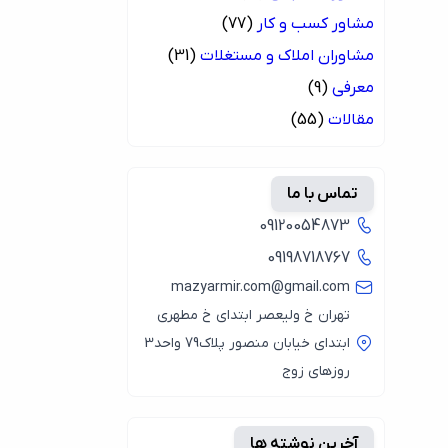
مشاور کسب و کار
(77)
مشاوران املاک و مستغلات
(31)
معرفی
(9)
مقالات
(55)
تماس با ما
09120054873
09198718767
mazyarmir.com@gmail.com
تهران خ ولیعصر ابتدای خ مطهری
ابتدای خیابان منصور پلاک79 واحد3
روزهای زوج
آخرین نوشته ها