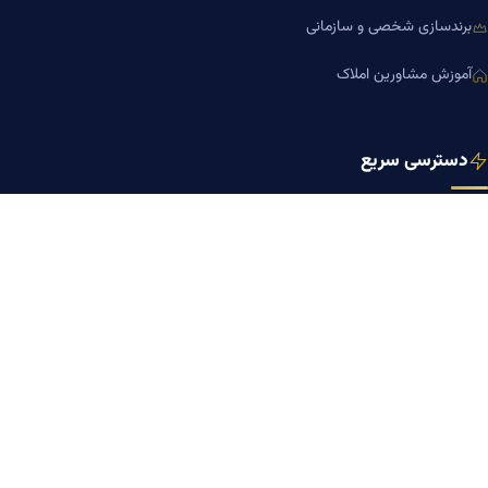
برندسازی شخصی و سازمانی
آموزش مشاورین املاک
دسترسی سریع
صفحه اصلی
مجله بنیاد میر
رزومه دکتر میر
درباره ما
تماس با ما
کلینیک کسب‌وکار دکتر میر