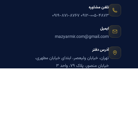
تلفن مشاوره
۰۹۱۹-۸۷۱-۸۷۶۷
۰۹۱۲-۰۰۵-۴۸۷۳
ایمیل
mazyarmir.com@gmail.com
آدرس دفتر
تهران، خیابان ولیعصر، ابتدای خیابان مطهری،
خیابان منصور، پلاک ۷۹، واحد ۳
ساعات پاسخگویی
روزهای زوج
عضویت در خبرنامه بنیاد میر