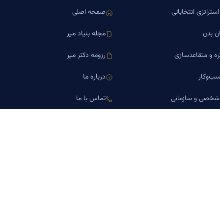
ستراتژی انتخاباتی
صفحه اصلی
ن بدن
مجله بنیاد میر
ره و متقاعدسازی
رزومه دکتر میر
ب‌وکار
درباره ما
 شخصی و سازمانی
تماس با ما
اورین املاک
کلینیک کسب‌وکار دکتر میر